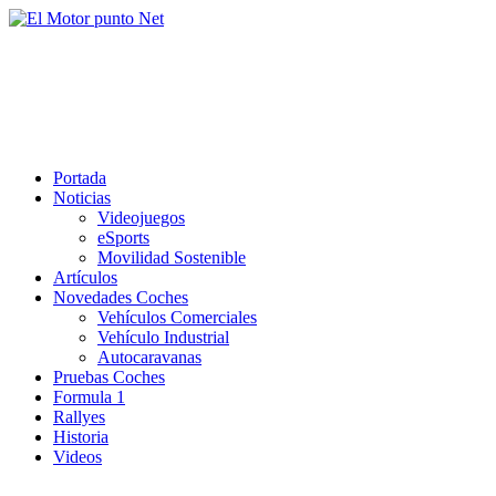
Saltar
al
El Motor punto Net
contenido
Información sobre novedades y pruebas de Automóviles
Portada
Noticias
Videojuegos
eSports
Movilidad Sostenible
Artículos
Novedades Coches
Vehículos Comerciales
Vehículo Industrial
Autocaravanas
Pruebas Coches
Formula 1
Rallyes
Historia
Videos