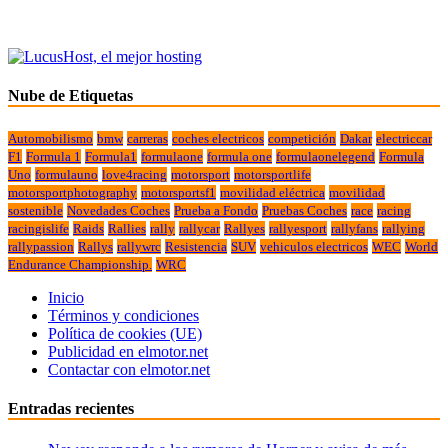
Nube de Etiquetas
Automobilismo
bmw
carreras
coches electricos
competición
Dakar
electriccar
F1
Formula 1
Formula1
formulaone
formula one
formulaonelegend
Formula
Uno
formulauno
love4racing
motorsport
motorsportlife
motorsportphotography
motorsportsf1
movilidad eléctrica
movilidad
sostenible
Novedades Coches
Prueba a Fondo
Pruebas Coches
race
racing
racingislife
Raids
Rallies
rally
rallycar
Rallyes
rallyesport
rallyfans
rallying
rallypassion
Rallys
rallywrc
Resistencia
SUV
vehiculos electricos
WEC
World
Endurance Championship.
WRC
Inicio
Términos y condiciones
Política de cookies (UE)
Publicidad en elmotor.net
Contactar con elmotor.net
Entradas recientes