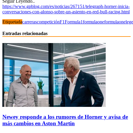
Seguir Leyendo..
https://www.gpblog.com/es/noticias/267151/telegraph-horner-inicia-
conversaciones-con-alonso-sobre-un-asiento-en-red-bull-racing.html
Etiquetada
carreras
competición
F1
Formula1
formulaone
formulaoneleg
Entradas relacionadas
Newey responde a los rumores de Horner y avisa de
más cambios en Aston Martin