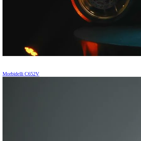
Morbidelli C652V