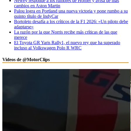
Newey responde a los rumores de Horner y avisa de más
cambios en Aston Martin
Palou logra en Portland una nueva victoria y pone rumbo a su
quinto título de IndyCar
Bortoleto desafía a los críticos de la F1 2026: «Un piloto debe
adaptarse»
La razón por la que Norris recibe más críticas de las que
merece
El Toyota GR Yaris Rally1, el nuevo rey que ha superado
incluso al Volkswagen Polo R WRC
Videos de @MotorClips