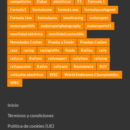
competición
Dakar
electriccar
F1
Formula 1
Formula1
formulaone
formula one
formulaonelegend
Formula Uno
formulauno
love4racing
motorsport
motorsportlife
motorsportphotography
motorsportsf1
movilidad eléctrica
movilidad sostenible
Novedades Coches
Prueba a Fondo
Pruebas Coches
race
racing
racingislife
Raids
Rallies
rally
rallycar
Rallyes
rallyesport
rallyfans
rallying
rallypassion
Rallys
rallywrc
Resistencia
SUV
vehiculos electricos
WEC
World Endurance Championship.
WRC
Inicio
Términos y condiciones
Política de cookies (UE)