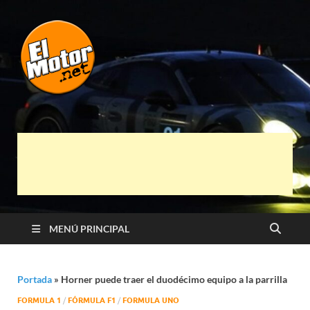
El Motor punto
Información sobre novedades y pruebas de
Automóviles
Net
MENÚ PRINCIPAL
Portada
»
Horner puede traer el duodécimo equipo a la parrilla
FORMULA 1
/
FÓRMULA F1
/
FORMULA UNO