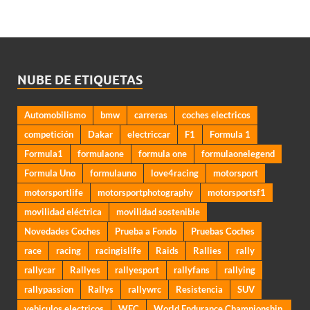
NUBE DE ETIQUETAS
Automobilismo
bmw
carreras
coches electricos
competición
Dakar
electriccar
F1
Formula 1
Formula1
formulaone
formula one
formulaonelegend
Formula Uno
formulauno
love4racing
motorsport
motorsportlife
motorsportphotography
motorsportsf1
movilidad eléctrica
movilidad sostenible
Novedades Coches
Prueba a Fondo
Pruebas Coches
race
racing
racingislife
Raids
Rallies
rally
rallycar
Rallyes
rallyesport
rallyfans
rallying
rallypassion
Rallys
rallywrc
Resistencia
SUV
vehiculos electricos
WEC
World Endurance Championship.