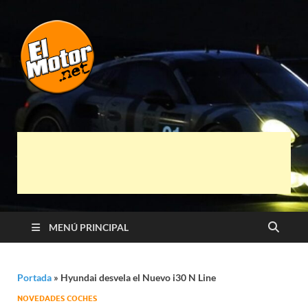
El Motor punto
Información sobre novedades y pruebas de
Automóviles
Net
MENÚ PRINCIPAL
Portada
»
Hyundai desvela el Nuevo i30 N Line
NOVEDADES COCHES