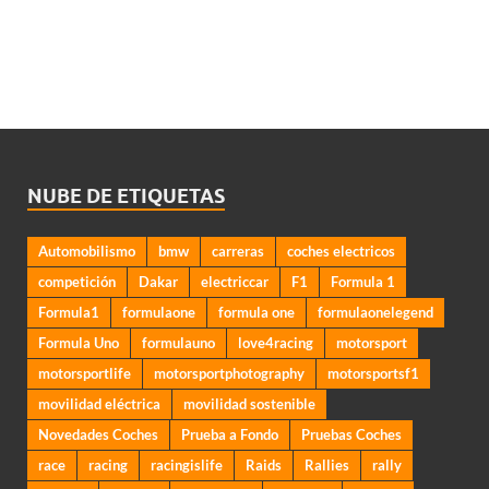
NUBE DE ETIQUETAS
Automobilismo
bmw
carreras
coches electricos
competición
Dakar
electriccar
F1
Formula 1
Formula1
formulaone
formula one
formulaonelegend
Formula Uno
formulauno
love4racing
motorsport
motorsportlife
motorsportphotography
motorsportsf1
movilidad eléctrica
movilidad sostenible
Novedades Coches
Prueba a Fondo
Pruebas Coches
race
racing
racingislife
Raids
Rallies
rally