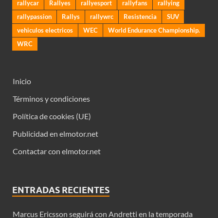
rallycar
Rallyes
rallyesport
rallyfans
rallying
rallypassion
Rallys
rallywrc
Resistencia
SUV
vehiculos electricos
WEC
World Endurance Championship.
WRC
Inicio
Términos y condiciones
Política de cookies (UE)
Publicidad en elmotor.net
Contactar con elmotor.net
ENTRADAS RECIENTES
Marcus Ericsson seguirá con Andretti en la temporada