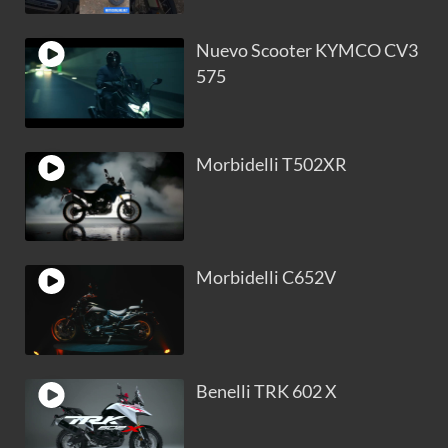
Nuevo Scooter KYMCO CV3
575
Morbidelli T502XR
Morbidelli C652V
Benelli TRK 602 X