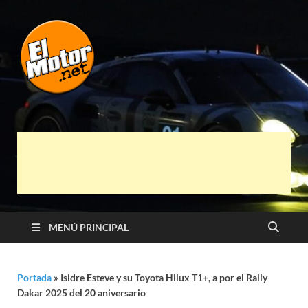
El Motor punto
Información sobre novedades y pruebas de
Automóviles
Net
MENÚ PRINCIPAL
Portada
»
Isidre Esteve y su Toyota Hilux T1+, a por el Rally
Dakar 2025 del 20 aniversario