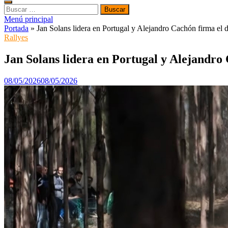
Buscar:
Menú principal
Portada
»
Jan Solans lidera en Portugal y Alejandro Cachón firma e
Rallyes
Jan Solans lidera en Portugal y Alejandr
08/05/2026
08/05/2026