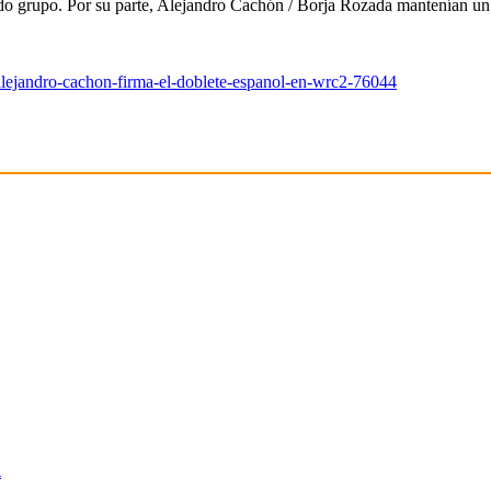
ndo grupo. Por su parte, Alejandro Cachón / Borja Rozada mantenían un r
y-alejandro-cachon-firma-el-doblete-espanol-en-wrc2-76044
l