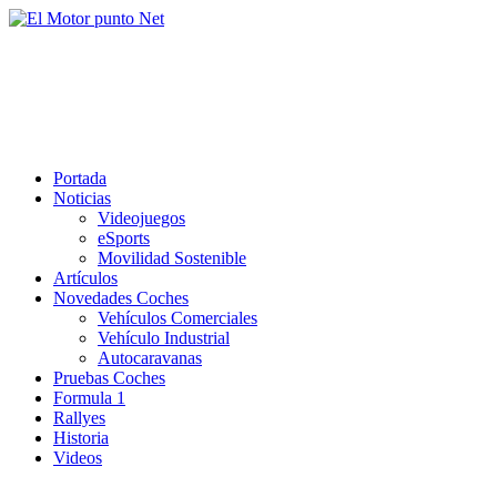
Saltar
al
El Motor punto Net
contenido
Información sobre novedades y pruebas de Automóviles
Portada
Noticias
Videojuegos
eSports
Movilidad Sostenible
Artículos
Novedades Coches
Vehículos Comerciales
Vehículo Industrial
Autocaravanas
Pruebas Coches
Formula 1
Rallyes
Historia
Videos