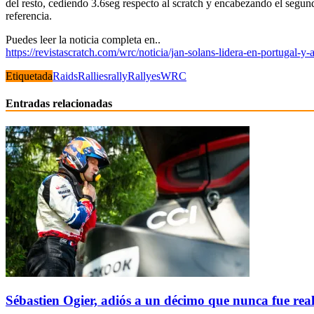
del resto, cediendo 3.6seg respecto al scratch y encabezando el segu
referenc
ia.
Puedes leer la noticia completa en..
https://revistascratch.com/wrc/noticia/jan-solans-lidera-en-portugal-
Etiquetada
Raids
Rallies
rally
Rallyes
WRC
Entradas relacionadas
Sébastien Ogier, adiós a un décimo que nunca fue rea