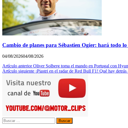
Cambio de planes para Sébastien Ogier: hará todo 
04/08/2026
04/08/2026
Navegación
Artículo anterior
Oliver Solberg toma el mando en Portugal con Hyun
Artículo siguiente
¡Piastri en el radar de Red Bull F1! Qué hay detrá
de
entradas
Buscar: