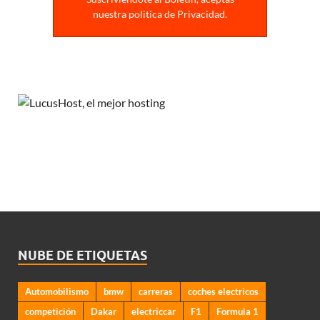
nuestra politica de Privacidad.
NUBE DE ETIQUETAS
Automobilismo
bmw
carreras
coches electricos
competición
Dakar
electriccar
F1
Formula 1