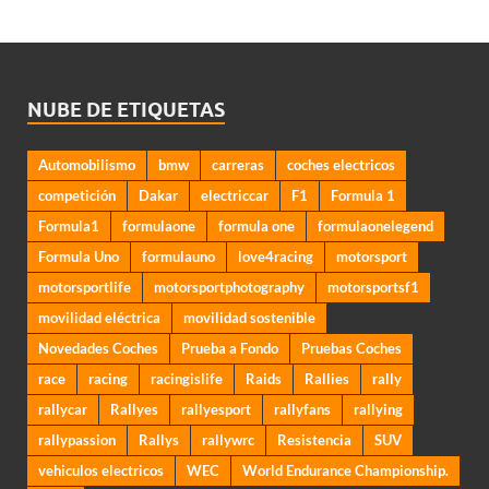
NUBE DE ETIQUETAS
Automobilismo
bmw
carreras
coches electricos
competición
Dakar
electriccar
F1
Formula 1
Formula1
formulaone
formula one
formulaonelegend
Formula Uno
formulauno
love4racing
motorsport
motorsportlife
motorsportphotography
motorsportsf1
movilidad eléctrica
movilidad sostenible
Novedades Coches
Prueba a Fondo
Pruebas Coches
race
racing
racingislife
Raids
Rallies
rally
rallycar
Rallyes
rallyesport
rallyfans
rallying
rallypassion
Rallys
rallywrc
Resistencia
SUV
vehiculos electricos
WEC
World Endurance Championship.