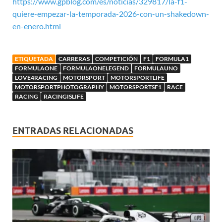
https://www.gpblog.com/es/noticias/329817/la-f1-
quiere-empezar-la-temporada-2026-con-un-shakedown-
en-enero.html
ETIQUETADA
CARRERAS
COMPETICIÓN
F1
FORMULA1
FORMULAONE
FORMULAONELEGEND
FORMULAUNO
LOVE4RACING
MOTORSPORT
MOTORSPORTLIFE
MOTORSPORTPHOTOGRAPHY
MOTORSPORTSF1
RACE
RACING
RACINGISLIFE
ENTRADAS RELACIONADAS