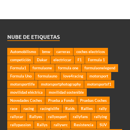
NUBE DE ETIQUETAS
Automobilismo
bmw
carreras
coches electricos
competición
Dakar
electriccar
F1
Formula 1
Formula1
formulaone
formula one
formulaonelegend
Formula Uno
formulauno
love4racing
motorsport
motorsportlife
motorsportphotography
motorsportsf1
movilidad eléctrica
movilidad sostenible
Novedades Coches
Prueba a Fondo
Pruebas Coches
race
racing
racingislife
Raids
Rallies
rally
rallycar
Rallyes
rallyesport
rallyfans
rallying
rallypassion
Rallys
rallywrc
Resistencia
SUV