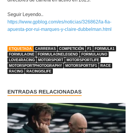
Seguir Leyendo..
https://www.gpblog.com/es/noticias/326862/la-fia-
apuesta-por-rui-marques-y-claire-dubbelman.html
ETIQUETADA
CARRERAS
COMPETICIÓN
F1
FORMULA1
FORMULAONE
FORMULAONELEGEND
FORMULAUNO
LOVE4RACING
MOTORSPORT
MOTORSPORTLIFE
MOTORSPORTPHOTOGRAPHY
MOTORSPORTSF1
RACE
RACING
RACINGISLIFE
ENTRADAS RELACIONADAS