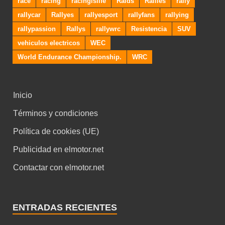
race
racing
racingislife
Raids
Rallies
rally
rallycar
Rallyes
rallyesport
rallyfans
rallying
rallypassion
Rallys
rallywrc
Resistencia
SUV
vehiculos electricos
WEC
World Endurance Championship.
WRC
Inicio
Términos y condiciones
Política de cookies (UE)
Publicidad en elmotor.net
Contactar con elmotor.net
ENTRADAS RECIENTES