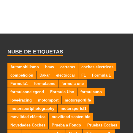
NUBE DE ETIQUETAS
Automobilismo
bmw
carreras
coches electricos
competición
Dakar
electriccar
F1
Formula 1
Formula1
formulaone
formula one
formulaonelegend
Formula Uno
formulauno
love4racing
motorsport
motorsportlife
motorsportphotography
motorsportsf1
movilidad eléctrica
movilidad sostenible
Novedades Coches
Prueba a Fondo
Pruebas Coches