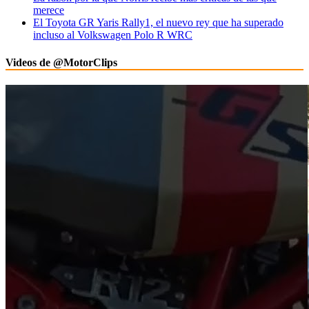
merece
El Toyota GR Yaris Rally1, el nuevo rey que ha superado
incluso al Volkswagen Polo R WRC
Videos de @MotorClips