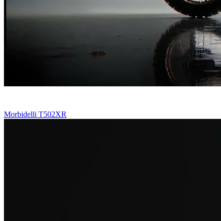
Morbidelli T502XR