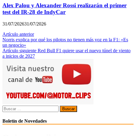
Alex Palou y Alexander Rossi realizarán el primer
test del IR-28 de IndyCar
31/07/2026
31/07/2026
Navegación
Artículo anterior
Norris explica por qué los pilotos no tienen más voz en la F1: «Es
de
un negocio»
entradas
Artículo siguiente
Red Bull F1 quiere usar el nuevo túnel de viento
a inicios de 2027
Buscar:
Boletín de Novedades