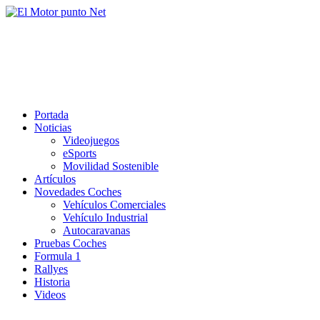
Saltar
al
El Motor punto Net
contenido
Información sobre novedades y pruebas de Automóviles
Portada
Noticias
Videojuegos
eSports
Movilidad Sostenible
Artículos
Novedades Coches
Vehículos Comerciales
Vehículo Industrial
Autocaravanas
Pruebas Coches
Formula 1
Rallyes
Historia
Videos