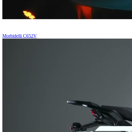
Morbidelli C652V