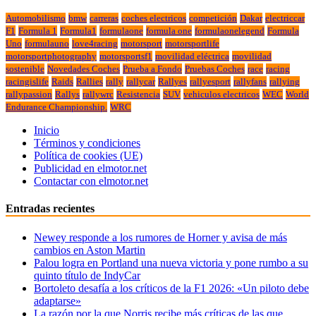
Automobilismo
bmw
carreras
coches electricos
competición
Dakar
electriccar
F1
Formula 1
Formula1
formulaone
formula one
formulaonelegend
Formula
Uno
formulauno
love4racing
motorsport
motorsportlife
motorsportphotography
motorsportsf1
movilidad eléctrica
movilidad
sostenible
Novedades Coches
Prueba a Fondo
Pruebas Coches
race
racing
racingislife
Raids
Rallies
rally
rallycar
Rallyes
rallyesport
rallyfans
rallying
rallypassion
Rallys
rallywrc
Resistencia
SUV
vehiculos electricos
WEC
World
Endurance Championship.
WRC
Inicio
Términos y condiciones
Política de cookies (UE)
Publicidad en elmotor.net
Contactar con elmotor.net
Entradas recientes
Newey responde a los rumores de Horner y avisa de más
cambios en Aston Martin
Palou logra en Portland una nueva victoria y pone rumbo a su
quinto título de IndyCar
Bortoleto desafía a los críticos de la F1 2026: «Un piloto debe
adaptarse»
La razón por la que Norris recibe más críticas de las que