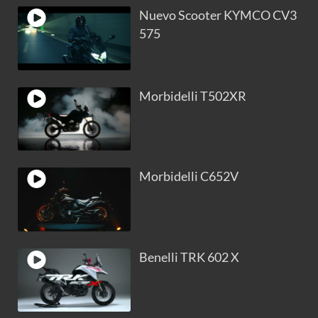
Nuevo Scooter KYMCO CV3
575
Morbidelli T502XR
Morbidelli C652V
Benelli TRK 602 X