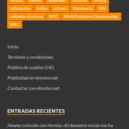
rallycar
Rallyes
rallyesport
rallyfans
rallying
rallypassion
Rallys
rallywrc
Resistencia
SUV
vehiculos electricos
WEC
World Endurance Championship.
WRC
Inicio
Términos y condiciones
Política de cookies (UE)
Publicidad en elmotor.net
Contactar con elmotor.net
ENTRADAS RECIENTES
Newey coincide con Honda: «El desastre inicial nos ha