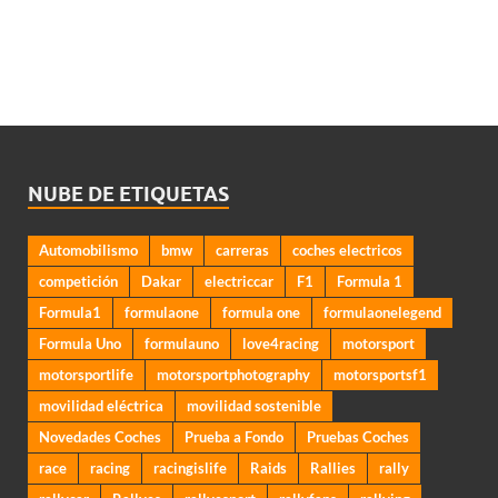
NUBE DE ETIQUETAS
Automobilismo
bmw
carreras
coches electricos
competición
Dakar
electriccar
F1
Formula 1
Formula1
formulaone
formula one
formulaonelegend
Formula Uno
formulauno
love4racing
motorsport
motorsportlife
motorsportphotography
motorsportsf1
movilidad eléctrica
movilidad sostenible
Novedades Coches
Prueba a Fondo
Pruebas Coches
race
racing
racingislife
Raids
Rallies
rally