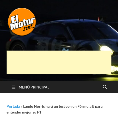
El Motor punto
Información sobre novedades y pruebas de
Automóviles
Net
MENÚ PRINCIPAL
Portada
»
Lando Norris hará un test con un Fórmula E para
entender mejor su F1