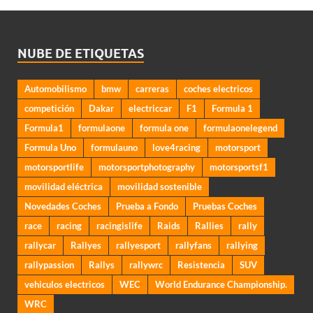
NUBE DE ETIQUETAS
Automobilismo
bmw
carreras
coches electricos
competición
Dakar
electriccar
F1
Formula 1
Formula1
formulaone
formula one
formulaonelegend
Formula Uno
formulauno
love4racing
motorsport
motorsportlife
motorsportphotography
motorsportsf1
movilidad eléctrica
movilidad sostenible
Novedades Coches
Prueba a Fondo
Pruebas Coches
race
racing
racingislife
Raids
Rallies
rally
rallycar
Rallyes
rallyesport
rallyfans
rallying
rallypassion
Rallys
rallywrc
Resistencia
SUV
vehiculos electricos
WEC
World Endurance Championship.
WRC