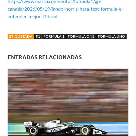
https://www.marca.com/motor/formula1/gp-
canada/2026/05/19/lando-norris-hara-test-formula-e-
entender-mejor-f1.html
ETIQUETADA
F1
FORMULA 1
FORMULA ONE
FORMULA UNO
ENTRADAS RELACIONADAS