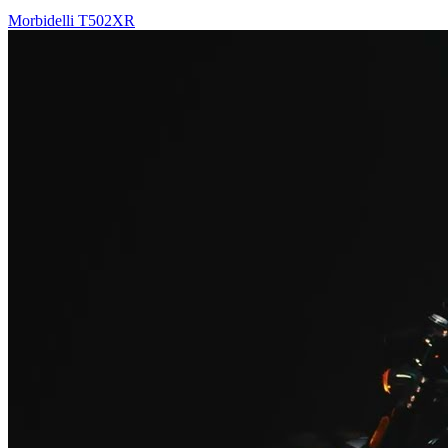
Morbidelli T502XR