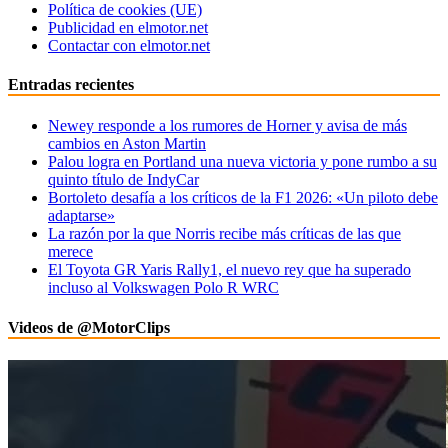
Política de cookies (UE)
Publicidad en elmotor.net
Contactar con elmotor.net
Entradas recientes
Newey responde a los rumores de Horner y avisa de más
cambios en Aston Martin
Palou logra en Portland una nueva victoria y pone rumbo a su
quinto título de IndyCar
Bortoleto desafía a los críticos de la F1 2026: «Un piloto debe
adaptarse»
La razón por la que Norris recibe más críticas de las que
merece
El Toyota GR Yaris Rally1, el nuevo rey que ha superado
incluso al Volkswagen Polo R WRC
Videos de @MotorClips