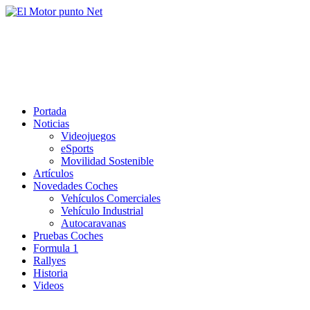
Saltar
al
El Motor punto Net
contenido
Información sobre novedades y pruebas de Automóviles
Portada
Noticias
Videojuegos
eSports
Movilidad Sostenible
Artículos
Novedades Coches
Vehículos Comerciales
Vehículo Industrial
Autocaravanas
Pruebas Coches
Formula 1
Rallyes
Historia
Videos