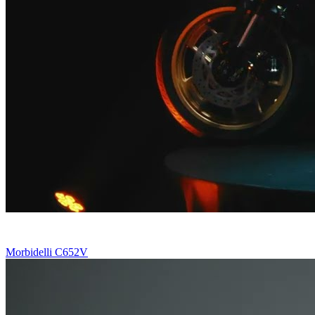
Morbidelli C652V