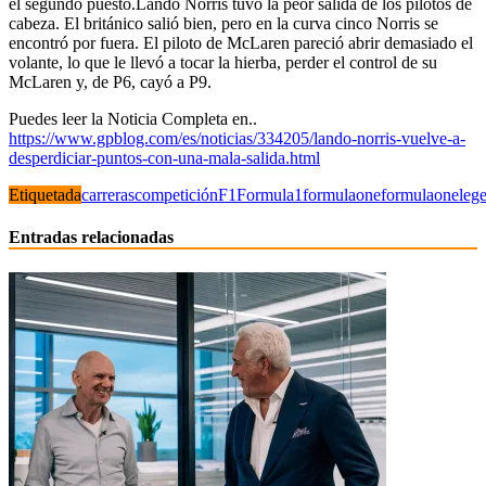
el segundo puesto.Lando Norris tuvo la peor salida de los pilotos de
cabeza. El británico salió bien, pero en la curva cinco Norris se
encontró por fuera. El piloto de McLaren pareció abrir demasiado el
volante, lo que le llevó a tocar la hierba, perder el control de su
McLaren y, de P6, cayó a P9.
Puedes leer la Noticia Completa en..
https://www.gpblog.com/es/noticias/334205/lando-norris-vuelve-a-
desperdiciar-puntos-con-una-mala-salida.html
Etiquetada
carreras
competición
F1
Formula1
formulaone
formulaoneleg
Entradas relacionadas