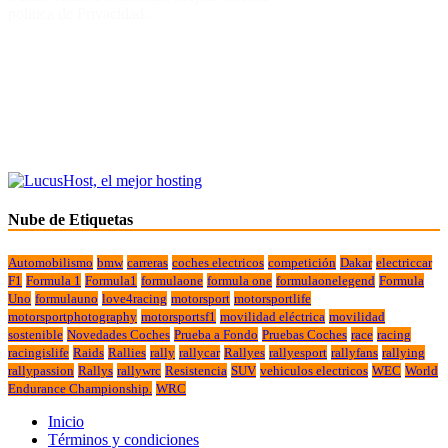
politica de Privacidad.
Nube de Etiquetas
Automobilismo
bmw
carreras
coches electricos
competición
Dakar
electriccar
F1
Formula 1
Formula1
formulaone
formula one
formulaonelegend
Formula
Uno
formulauno
love4racing
motorsport
motorsportlife
motorsportphotography
motorsportsf1
movilidad eléctrica
movilidad
sostenible
Novedades Coches
Prueba a Fondo
Pruebas Coches
race
racing
racingislife
Raids
Rallies
rally
rallycar
Rallyes
rallyesport
rallyfans
rallying
rallypassion
Rallys
rallywrc
Resistencia
SUV
vehiculos electricos
WEC
World
Endurance Championship.
WRC
Inicio
Términos y condiciones