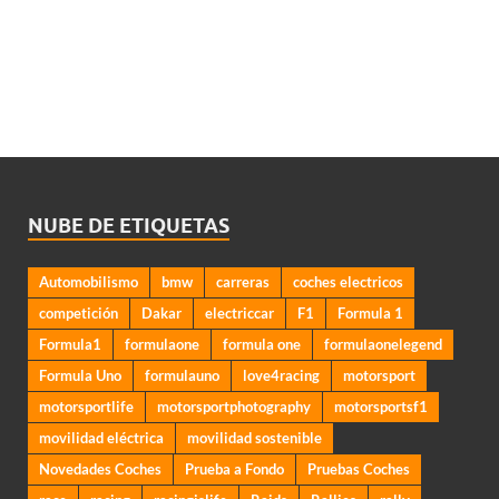
NUBE DE ETIQUETAS
Automobilismo
bmw
carreras
coches electricos
competición
Dakar
electriccar
F1
Formula 1
Formula1
formulaone
formula one
formulaonelegend
Formula Uno
formulauno
love4racing
motorsport
motorsportlife
motorsportphotography
motorsportsf1
movilidad eléctrica
movilidad sostenible
Novedades Coches
Prueba a Fondo
Pruebas Coches