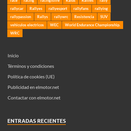
race
racing
racingislife
Raids
Rallies
rally
rallycar
Rallyes
rallyesport
rallyfans
rallying
rallypassion
Rallys
rallywrc
Resistencia
SUV
vehiculos electricos
WEC
World Endurance Championship.
WRC
Inicio
Términos y condiciones
Política de cookies (UE)
Publicidad en elmotor.net
Contactar con elmotor.net
ENTRADAS RECIENTES