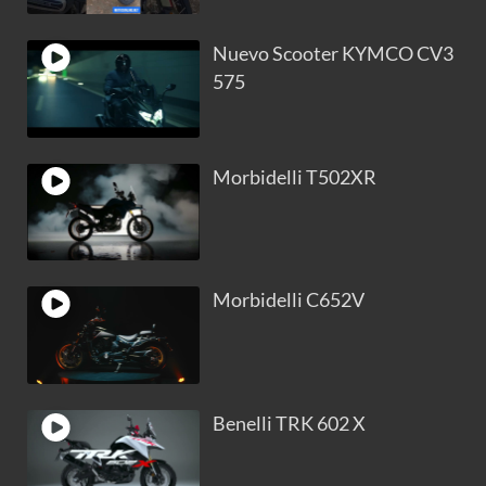
Nuevo Scooter KYMCO CV3
575
Morbidelli T502XR
Morbidelli C652V
Benelli TRK 602 X