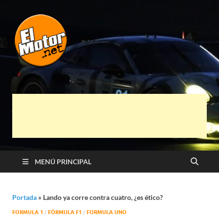
El Motor punto
Información sobre novedades y pruebas de
Automóviles
Net
MENÚ PRINCIPAL
Portada
»
Lando ya corre contra cuatro, ¿es ético?
FORMULA 1
/
FÓRMULA F1
/
FORMULA UNO