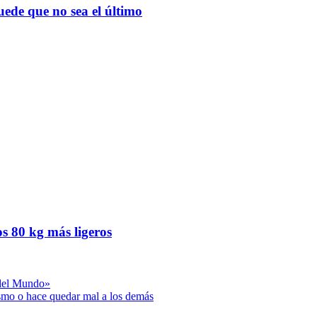
de que no sea el último
os 80 kg más ligeros
 del Mundo»
ismo o hace quedar mal a los demás