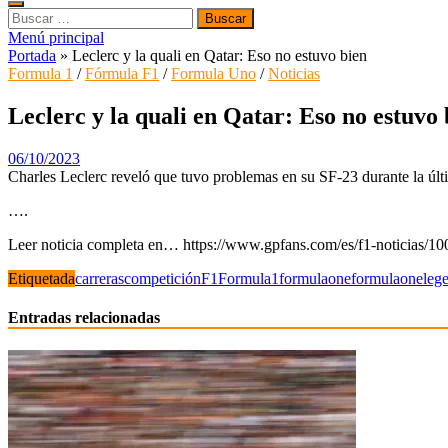
Buscar:
Menú principal
Portada
»
Leclerc y la quali en Qatar: Eso no estuvo bien
Formula 1
/
Fórmula F1
/
Formula Uno
/
Noticias
Leclerc y la quali en Qatar: Eso no estuvo 
06/10/2023
Charles Leclerc reveló que tuvo problemas en su SF-23 durante la últi
….
Leer noticia completa en… https://www.gpfans.com/es/f1-noticias/100
Etiquetada
carreras
competición
F1
Formula1
formulaone
formulaoneleg
Entradas relacionadas