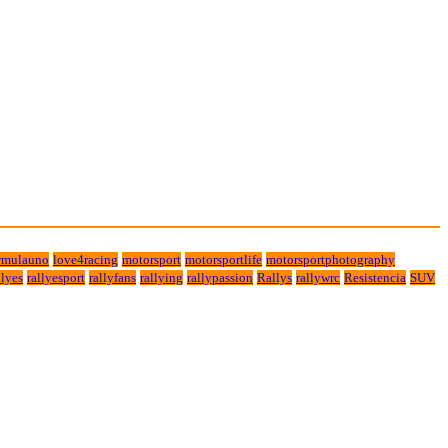
rmulauno
love4racing
motorsport
motorsportlife
motorsportphotography
lyes
rallyesport
rallyfans
rallying
rallypassion
Rallys
rallywrc
Resistencia
SUV