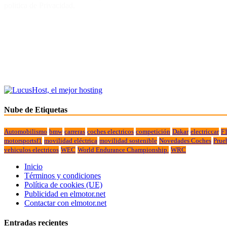
politica de Privacidad.
Nube de Etiquetas
Automobilismo
bmw
carreras
coches electricos
competición
Dakar
electriccar
F
motorsportsf1
movilidad eléctrica
movilidad sostenible
Novedades Coches
Prue
vehiculos electricos
WEC
World Endurance Championship.
WRC
Inicio
Términos y condiciones
Política de cookies (UE)
Publicidad en elmotor.net
Contactar con elmotor.net
Entradas recientes