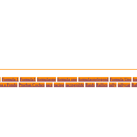
1
Formula 1
Formula1
formulaone
formula one
formulaonelegend
Formula Uno
fo
ba a Fondo
Pruebas Coches
race
racing
racingislife
Raids
Rallies
rally
rallycar
Ral