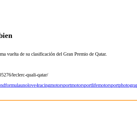
bien
ma vuelta de su clasificación del Gran Premio de Qatar.
5276/leclerc-quali-qatar/
end
formulauno
love4racing
motorsport
motorsportlife
motorsportphotogra