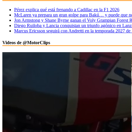
Pérez explica qué está frenando a Cadillac en la F1 2026
McLaren ya prepara un gran golpe para Bakú… y puede que no 
Jon Armstong y Shane Byrne ganan el Voly Grampian Forest R
Diego Ruiloba y Lancia conquistan un triunfo agónico en Lanz
Marcus Ericsson seguirá con Andretti en la temporada 2027 de
Videos de @MotorClips