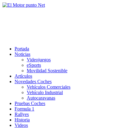
Saltar
al
El Motor punto Net
contenido
Información sobre novedades y pruebas de Automóviles
Portada
Noticias
Videojuegos
eSports
Movilidad Sostenible
Artículos
Novedades Coches
Vehículos Comerciales
Vehículo Industrial
Autocaravanas
Pruebas Coches
Formula 1
Rallyes
Historia
Videos