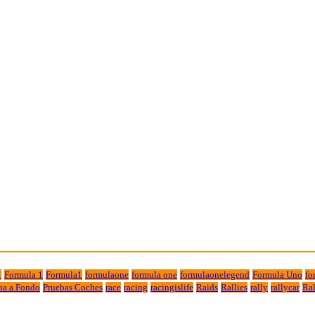
1
Formula 1
Formula1
formulaone
formula one
formulaonelegend
Formula Uno
fo
ba a Fondo
Pruebas Coches
race
racing
racingislife
Raids
Rallies
rally
rallycar
Ral