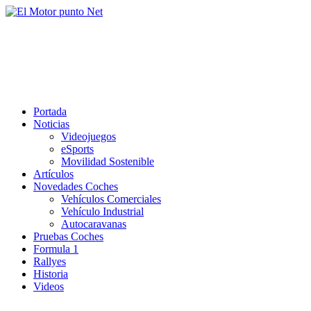
Saltar
al
El Motor punto Net
contenido
Información sobre novedades y pruebas de Automóviles
Portada
Noticias
Videojuegos
eSports
Movilidad Sostenible
Artículos
Novedades Coches
Vehículos Comerciales
Vehículo Industrial
Autocaravanas
Pruebas Coches
Formula 1
Rallyes
Historia
Videos