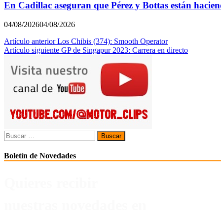
En Cadillac aseguran que Pérez y Bottas están hacie
04/08/2026
04/08/2026
Navegación
Artículo anterior
Los Chibis (374): Smooth Operator
Artículo siguiente
GP de Singapur 2023: Carrera en directo
de
entradas
Buscar:
Boletín de Novedades
Quieres recibir
nuestras novedades en