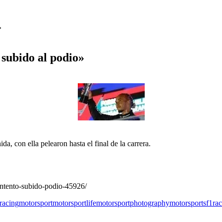
»
subido al podio»
ida, con ella pelearon hasta el final de la carrera.
ontento-subido-podio-45926/
racing
motorsport
motorsportlife
motorsportphotography
motorsportsf1
ra