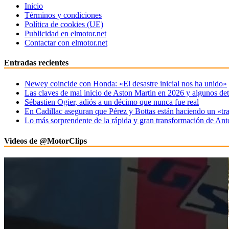
Inicio
Términos y condiciones
Política de cookies (UE)
Publicidad en elmotor.net
Contactar con elmotor.net
Entradas recientes
Newey coincide con Honda: «El desastre inicial nos ha unido»
Las claves de mal inicio de Aston Martin en 2026 y algunos det
Sébastien Ogier, adiós a un décimo que nunca fue real
En Cadillac aseguran que Pérez y Bottas están haciendo un «tr
Lo más sorprendente de la rápida y gran transformación de Ant
Videos de @MotorClips