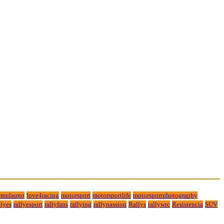
rmulauno
love4racing
motorsport
motorsportlife
motorsportphotography
lyes
rallyesport
rallyfans
rallying
rallypassion
Rallys
rallywrc
Resistencia
SUV