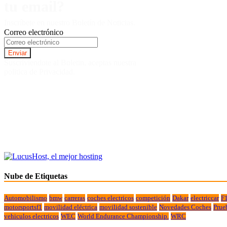
tu email?
Inscríbete en nuestro Boletín de Noticias.
Correo electrónico
Suscriviendote al Boletin, aceptas nuestra
politica de Privacidad.
Nube de Etiquetas
Automobilismo
bmw
carreras
coches electricos
competición
Dakar
electriccar
F
motorsportsf1
movilidad eléctrica
movilidad sostenible
Novedades Coches
Prue
vehiculos electricos
WEC
World Endurance Championship.
WRC