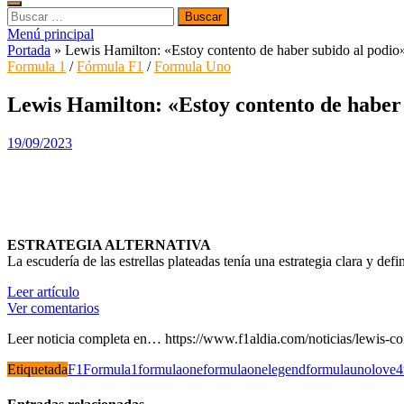
Buscar:
Menú principal
Portada
»
Lewis Hamilton: «Estoy contento de haber subido al podio
Formula 1
/
Fórmula F1
/
Formula Uno
Lewis Hamilton: «Estoy contento de haber 
19/09/2023
ESTRATEGIA ALTERNATIVA
La escudería de las estrellas plateadas tenía una estrategia clara y defin
Leer artículo
Ver comentarios
Leer noticia completa en… https://www.f1aldia.com/noticias/lewis-c
Etiquetada
F1
Formula1
formulaone
formulaonelegend
formulauno
love4