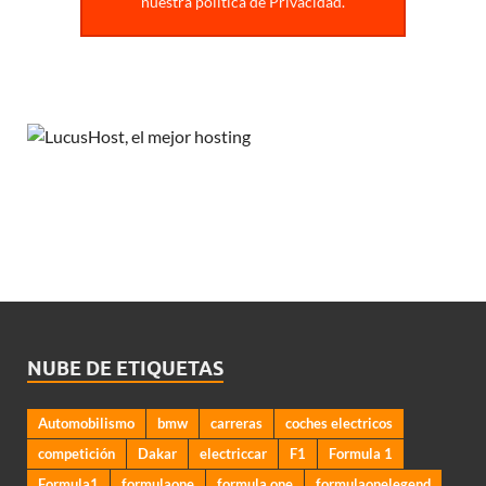
nuestra politica de Privacidad.
NUBE DE ETIQUETAS
Automobilismo
bmw
carreras
coches electricos
competición
Dakar
electriccar
F1
Formula 1
Formula1
formulaone
formula one
formulaonelegend