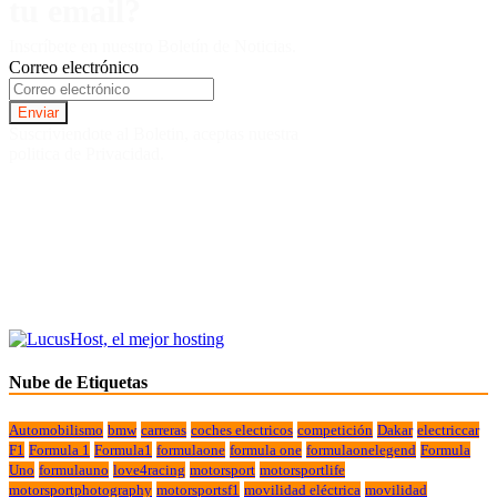
tu email?
Inscríbete en nuestro Boletín de Noticias.
Correo electrónico
Suscriviendote al Boletin, aceptas nuestra
politica de Privacidad.
Nube de Etiquetas
Automobilismo
bmw
carreras
coches electricos
competición
Dakar
electriccar
F1
Formula 1
Formula1
formulaone
formula one
formulaonelegend
Formula
Uno
formulauno
love4racing
motorsport
motorsportlife
motorsportphotography
motorsportsf1
movilidad eléctrica
movilidad