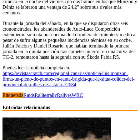
arrancó en la noche del viernes con dos tramos en los que Monzón y
Déniz se labraron una ventaja de 24.2″ sobre sus rivales más
cercanos.
Durante la jornada del sábado, en la que se disputaron otras seis
cronometradas, los abanderados de Auto-Laca Competición
extendieron su renta por encima de la frontera del minuto y medio a
pesar de sufrir algunas pequeñas incidencias técnicas en su coche.
Julián Falcón y Daniel Rosario, que habían terminado la primera
jornada en la quinta posición tras cometer un error en una curva del
TC-2, remontaron hasta la segunda con su Škoda Fabia R5.
Puedes leer la noticia completa en..
https://revistascratch.com/regional-canarias/noticia/luis-monzon-
firma-un-pleno-de-puntos-en-santa-brigida-que-le-situa-colider-del-
provincial-de-rallies-de-asfalto-72684
Etiquetada
Raids
Rallies
rally
Rallyes
WRC
Entradas relacionadas