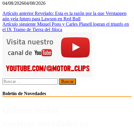
04/08/2026
04/08/2026
Navegación
Artículo anterior
Revelado: Esta es la razón por la que Verstappen
aún veía futuro para Lawson en Red Bull
de
Artículo siguiente
Miquel Pons y Carles Planell logran el triunfo en
entradas
el IX Tramo de Tierra del Jiloca
Buscar:
Boletín de Novedades
Quieres recibir
nuestras novedades en