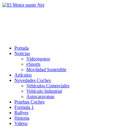
Saltar
al
El Motor punto Net
contenido
Información sobre novedades y pruebas de Automóviles
Portada
Noticias
Videojuegos
eSports
Movilidad Sostenible
Artículos
Novedades Coches
Vehículos Comerciales
Vehículo Industrial
Autocaravanas
Pruebas Coches
Formula 1
Rallyes
Historia
Videos