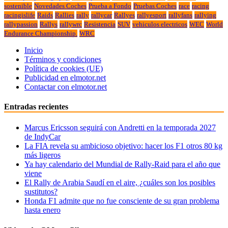
sostenible
Novedades Coches
Prueba a Fondo
Pruebas Coches
race
racing
racingislife
Raids
Rallies
rally
rallycar
Rallyes
rallyesport
rallyfans
rallying
rallypassion
Rallys
rallywrc
Resistencia
SUV
vehiculos electricos
WEC
World
Endurance Championship.
WRC
Inicio
Términos y condiciones
Política de cookies (UE)
Publicidad en elmotor.net
Contactar con elmotor.net
Entradas recientes
Marcus Ericsson seguirá con Andretti en la temporada 2027
de IndyCar
La FIA revela su ambicioso objetivo: hacer los F1 otros 80 kg
más ligeros
Ya hay calendario del Mundial de Rally-Raid para el año que
viene
El Rally de Arabia Saudí en el aire, ¿cuáles son los posibles
sustitutos?
Honda F1 admite que no fue consciente de su gran problema
hasta enero