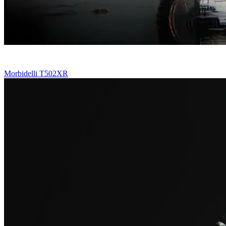
Morbidelli T502XR