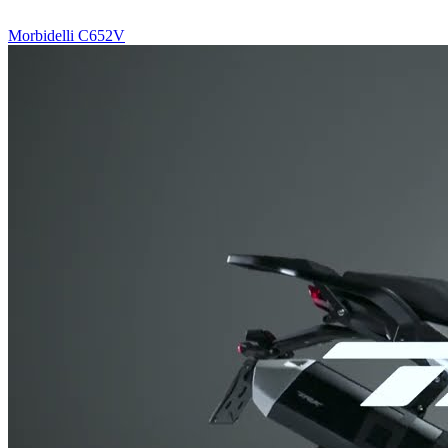
Morbidelli C652V