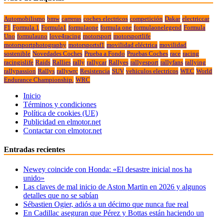
Automobilismo
bmw
carreras
coches electricos
competición
Dakar
electriccar
F1
Formula 1
Formula1
formulaone
formula one
formulaonelegend
Formula
Uno
formulauno
love4racing
motorsport
motorsportlife
motorsportphotography
motorsportsf1
movilidad eléctrica
movilidad
sostenible
Novedades Coches
Prueba a Fondo
Pruebas Coches
race
racing
racingislife
Raids
Rallies
rally
rallycar
Rallyes
rallyesport
rallyfans
rallying
rallypassion
Rallys
rallywrc
Resistencia
SUV
vehiculos electricos
WEC
World
Endurance Championship.
WRC
Inicio
Términos y condiciones
Política de cookies (UE)
Publicidad en elmotor.net
Contactar con elmotor.net
Entradas recientes
Newey coincide con Honda: «El desastre inicial nos ha
unido»
Las claves de mal inicio de Aston Martin en 2026 y algunos
detalles que no se sabían
Sébastien Ogier, adiós a un décimo que nunca fue real
En Cadillac aseguran que Pérez y Bottas están haciendo un