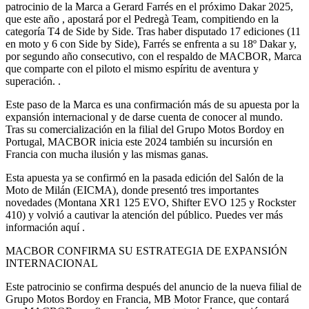
patrocinio de la Marca a Gerard Farrés en el próximo Dakar 2025,
que este año , apostará por el Pedregà Team, compitiendo en la
categoría T4 de Side by Side. Tras haber disputado 17 ediciones (11
en moto y 6 con Side by Side), Farrés se enfrenta a su 18º Dakar y,
por segundo año consecutivo, con el respaldo de MACBOR, Marca
que comparte con el piloto el mismo espíritu de aventura y
superación. .
Este paso de la Marca es una confirmación más de su apuesta por la
expansión internacional y de darse cuenta de conocer al mundo.
Tras su comercialización en la filial del Grupo Motos Bordoy en
Portugal, MACBOR inicia este 2024 también su incursión en
Francia con mucha ilusión y las mismas ganas.
Esta apuesta ya se confirmó en la pasada edición del Salón de la
Moto de Milán (EICMA), donde presentó tres importantes
novedades (Montana XR1 125 EVO, Shifter EVO 125 y Rockster
410) y volvió a cautivar la atención del público. Puedes ver más
información aquí .
MACBOR CONFIRMA SU ESTRATEGIA DE EXPANSIÓN
INTERNACIONAL
Este patrocinio se confirma después del anuncio de la nueva filial de
Grupo Motos Bordoy en Francia, MB Motor France, que contará