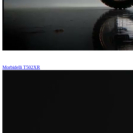
Morbidelli T502XR