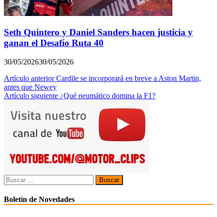
Seth Quintero y Daniel Sanders hacen justicia y
ganan el Desafío Ruta 40
30/05/2026
30/05/2026
Navegación
Artículo anterior
Cardile se incorporará en breve a Aston Martin,
antes que Newey
de
Artículo siguiente
¿Qué neumático domina la F1?
entradas
Buscar:
Boletín de Novedades