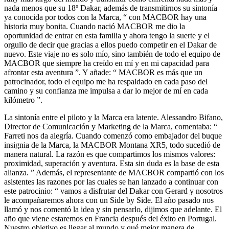
nada menos que su 18º Dakar, además de transmitirnos su sintonía
ya conocida por todos con la Marca, “ con MACBOR hay una
historia muy bonita. Cuando nació MACBOR me dio la
oportunidad de entrar en esta familia y ahora tengo la suerte y el
orgullo de decir que gracias a ellos puedo competir en el Dakar de
nuevo. Este viaje no es solo mío, sino también de todo el equipo de
MACBOR que siempre ha creído en mí y en mi capacidad para
afrontar esta aventura ”. Y añade: “ MACBOR es más que un
patrocinador, todo el equipo me ha respaldado en cada paso del
camino y su confianza me impulsa a dar lo mejor de mí en cada
kilómetro ”.
La sintonía entre el piloto y la Marca era latente. Alessandro Bifano,
Director de Comunicación y Marketing de la Marca, comentaba: “
Farreti nos da alegría. Cuando comenzó como embajador del buque
insignia de la Marca, la MACBOR Montana XR5, todo sucedió de
manera natural. La razón es que compartimos los mismos valores:
proximidad, superación y aventura. Esta sin duda es la base de esta
alianza. ” Además, el representante de MACBOR compartió con los
asistentes las razones por las cuales se han lanzado a continuar con
este patrocinio: “ vamos a disfrutar del Dakar con Gerard y nosotros
le acompañaremos ahora con un Side by Side. El año pasado nos
llamó y nos comentó la idea y sin pensarlo, dijimos que adelante. El
año que viene estaremos en Francia después del éxito en Portugal.
Nuestro objetivo es llegar al mundo y qué mejor manera de