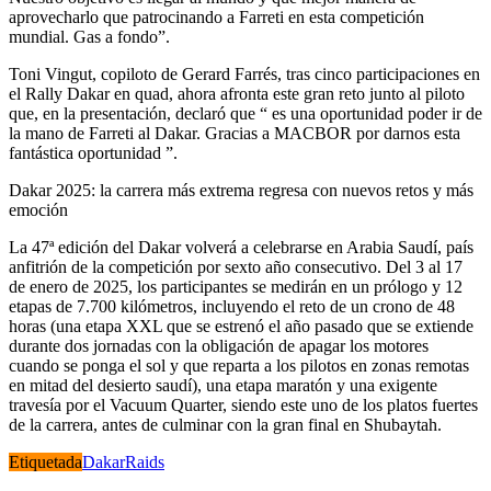
aprovecharlo que patrocinando a Farreti en esta competición
mundial. Gas a fondo”.
Toni Vingut, copiloto de Gerard Farrés, tras cinco participaciones en
el Rally Dakar en quad, ahora afronta este gran reto junto al piloto
que, en la presentación, declaró que “ es una oportunidad poder ir de
la mano de Farreti al Dakar. Gracias a MACBOR por darnos esta
fantástica oportunidad ”.
Dakar 2025: la carrera más extrema regresa con nuevos retos y más
emoción
La 47ª edición del Dakar volverá a celebrarse en Arabia Saudí, país
anfitrión de la competición por sexto año consecutivo. Del 3 al 17
de enero de 2025, los participantes se medirán en un prólogo y 12
etapas de 7.700 kilómetros, incluyendo el reto de un crono de 48
horas (una etapa XXL que se estrenó el año pasado que se extiende
durante dos jornadas con la obligación de apagar los motores
cuando se ponga el sol y que reparta a los pilotos en zonas remotas
en mitad del desierto saudí), una etapa maratón y una exigente
travesía por el Vacuum Quarter, siendo este uno de los platos fuertes
de la carrera, antes de culminar con la gran final en Shubaytah.
Etiquetada
Dakar
Raids