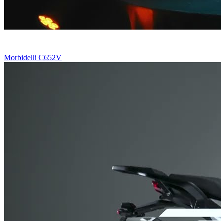
Morbidelli C652V