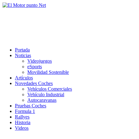
Saltar
al
El Motor punto Net
contenido
Información sobre novedades y pruebas de Automóviles
Portada
Noticias
Videojuegos
eSports
Movilidad Sostenible
Artículos
Novedades Coches
Vehículos Comerciales
Vehículo Industrial
Autocaravanas
Pruebas Coches
Formula 1
Rallyes
Historia
Videos