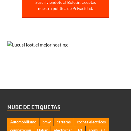
Suscriviendote al Boletin, aceptas
nuestra politica de Privacidad.
NUBE DE ETIQUETAS
Automobilismo
bmw
carreras
coches electricos
competición
Dakar
electriccar
F1
Formula 1