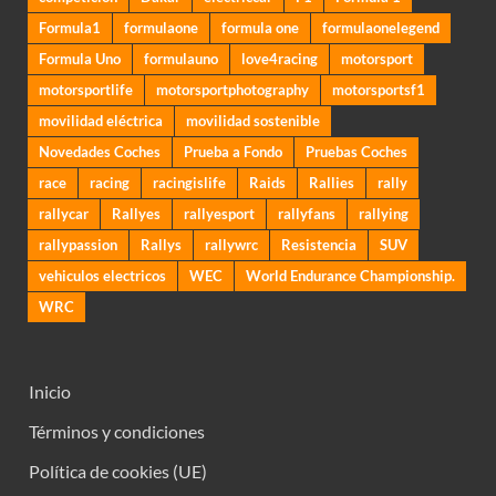
Formula1
formulaone
formula one
formulaonelegend
Formula Uno
formulauno
love4racing
motorsport
motorsportlife
motorsportphotography
motorsportsf1
movilidad eléctrica
movilidad sostenible
Novedades Coches
Prueba a Fondo
Pruebas Coches
race
racing
racingislife
Raids
Rallies
rally
rallycar
Rallyes
rallyesport
rallyfans
rallying
rallypassion
Rallys
rallywrc
Resistencia
SUV
vehiculos electricos
WEC
World Endurance Championship.
WRC
Inicio
Términos y condiciones
Política de cookies (UE)