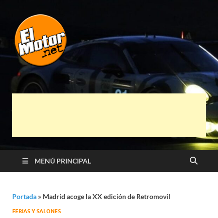
El Motor punto
Información sobre novedades y pruebas de
Automóviles
Net
MENÚ PRINCIPAL
Portada
»
Madrid acoge la XX edición de Retromovil
FERIAS Y SALONES