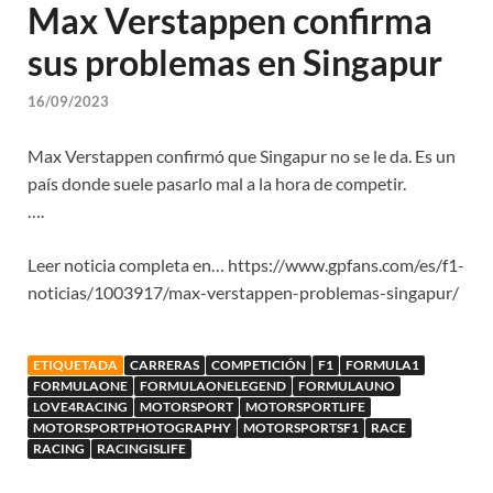
Max Verstappen confirma
sus problemas en Singapur
16/09/2023
Max Verstappen confirmó que Singapur no se le da. Es un
país donde suele pasarlo mal a la hora de competir.
….
Leer noticia completa en… https://www.gpfans.com/es/f1-
noticias/1003917/max-verstappen-problemas-singapur/
ETIQUETADA
CARRERAS
COMPETICIÓN
F1
FORMULA1
FORMULAONE
FORMULAONELEGEND
FORMULAUNO
LOVE4RACING
MOTORSPORT
MOTORSPORTLIFE
MOTORSPORTPHOTOGRAPHY
MOTORSPORTSF1
RACE
RACING
RACINGISLIFE