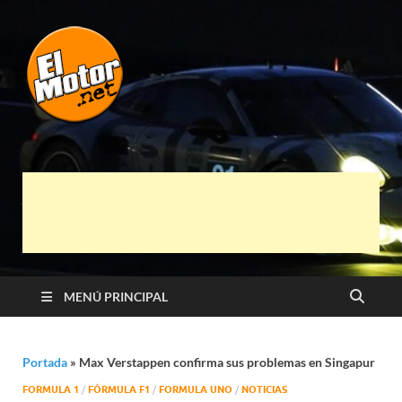
El Motor punto
Información sobre novedades y pruebas de
Automóviles
Net
MENÚ PRINCIPAL
Portada
»
Max Verstappen confirma sus problemas en Singapur
FORMULA 1
/
FÓRMULA F1
/
FORMULA UNO
/
NOTICIAS