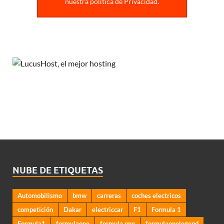
nuestra politica de Privacidad.
NUBE DE ETIQUETAS
Automobilismo
bmw
carreras
coches electricos
competición
Dakar
electriccar
F1
Formula 1
Formula1
formulaone
formula one
formulaonelegend