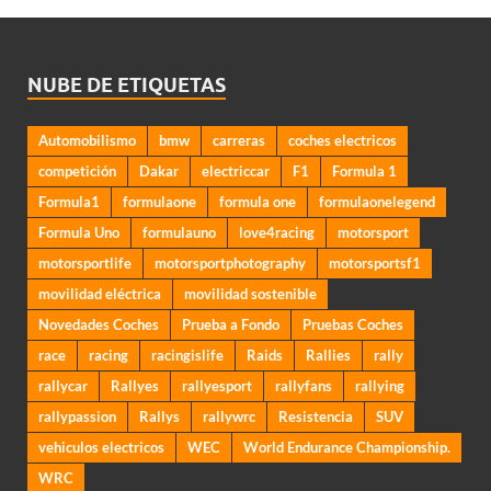
NUBE DE ETIQUETAS
Automobilismo
bmw
carreras
coches electricos
competición
Dakar
electriccar
F1
Formula 1
Formula1
formulaone
formula one
formulaonelegend
Formula Uno
formulauno
love4racing
motorsport
motorsportlife
motorsportphotography
motorsportsf1
movilidad eléctrica
movilidad sostenible
Novedades Coches
Prueba a Fondo
Pruebas Coches
race
racing
racingislife
Raids
Rallies
rally
rallycar
Rallyes
rallyesport
rallyfans
rallying
rallypassion
Rallys
rallywrc
Resistencia
SUV
vehiculos electricos
WEC
World Endurance Championship.
WRC