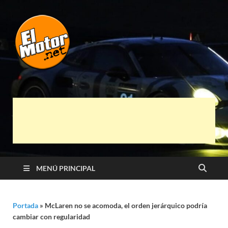
El Motor punto
Información sobre novedades y pruebas de
Automóviles
Net
MENÚ PRINCIPAL
Portada
»
McLaren no se acomoda, el orden jerárquico podría
cambiar con regularidad