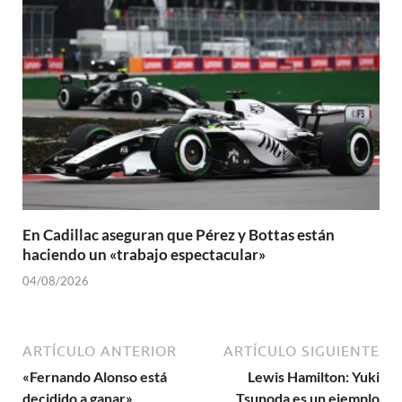
En Cadillac aseguran que Pérez y Bottas están
haciendo un «trabajo espectacular»
04/08/2026
ARTÍCULO ANTERIOR
ARTÍCULO SIGUIENTE
«Fernando Alonso está
Lewis Hamilton: Yuki
decidido a ganar»
Tsunoda es un ejemplo