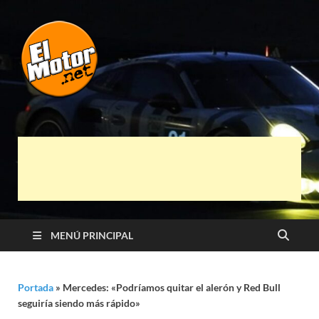
El Motor punto
Información sobre novedades y pruebas de
Automóviles
Net
MENÚ PRINCIPAL
Portada
»
Mercedes: «Podríamos quitar el alerón y Red Bull
seguiría siendo más rápido»