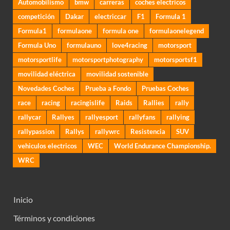
Automobilismo
bmw
carreras
coches electricos
competición
Dakar
electriccar
F1
Formula 1
Formula1
formulaone
formula one
formulaonelegend
Formula Uno
formulauno
love4racing
motorsport
motorsportlife
motorsportphotography
motorsportsf1
movilidad eléctrica
movilidad sostenible
Novedades Coches
Prueba a Fondo
Pruebas Coches
race
racing
racingislife
Raids
Rallies
rally
rallycar
Rallyes
rallyesport
rallyfans
rallying
rallypassion
Rallys
rallywrc
Resistencia
SUV
vehiculos electricos
WEC
World Endurance Championship.
WRC
Inicio
Términos y condiciones