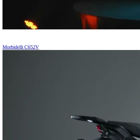
Morbidelli C652V