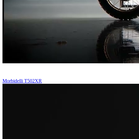
Morbidelli T502XR