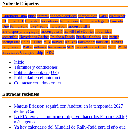
Nube de Etiquetas
Automobilismo
bmw
carreras
coches electricos
competición
Dakar
electriccar
F1
Formula 1
Formula1
formulaone
formula one
formulaonelegend
Formula
Uno
formulauno
love4racing
motorsport
motorsportlife
motorsportphotography
motorsportsf1
movilidad eléctrica
movilidad
sostenible
Novedades Coches
Prueba a Fondo
Pruebas Coches
race
racing
racingislife
Raids
Rallies
rally
rallycar
Rallyes
rallyesport
rallyfans
rallying
rallypassion
Rallys
rallywrc
Resistencia
SUV
vehiculos electricos
WEC
World
Endurance Championship.
WRC
Inicio
Términos y condiciones
Política de cookies (UE)
Publicidad en elmotor.net
Contactar con elmotor.net
Entradas recientes
Marcus Ericsson seguirá con Andretti en la temporada 2027
de IndyCar
La FIA revela su ambicioso objetivo: hacer los F1 otros 80 kg
más ligeros
Ya hay calendario del Mundial de Rally-Raid para el año que