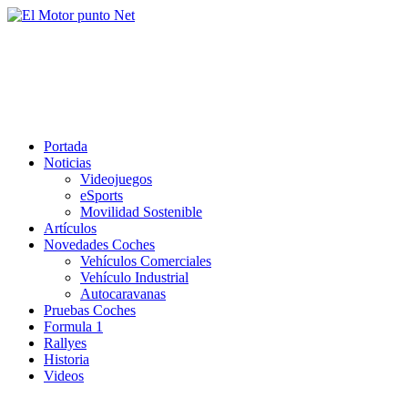
Saltar
al
El Motor punto Net
contenido
Información sobre novedades y pruebas de Automóviles
Portada
Noticias
Videojuegos
eSports
Movilidad Sostenible
Artículos
Novedades Coches
Vehículos Comerciales
Vehículo Industrial
Autocaravanas
Pruebas Coches
Formula 1
Rallyes
Historia
Videos