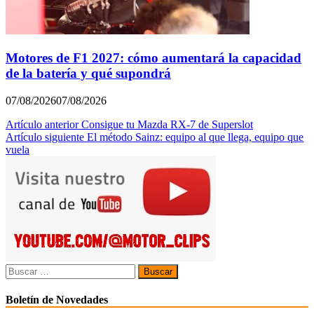
Motores de F1 2027: cómo aumentará la capacidad
de la batería y qué supondrá
07/08/2026
07/08/2026
Navegación
Artículo anterior
Consigue tu Mazda RX-7 de Superslot
Artículo siguiente
El método Sainz: equipo al que llega, equipo que
de
vuela
entradas
Buscar:
Boletín de Novedades