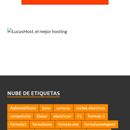
NUBE DE ETIQUETAS
Automobilismo
bmw
carreras
coches electricos
competición
Dakar
electriccar
F1
Formula 1
Formula1
formulaone
formula one
formulaonelegend