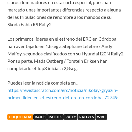
claros dominadores en esta corta especial, pues han
marcado unas importantes diferencias respecto a alguna
de las tripulaciones de renombre a los mandos de su
Skoda Fabia RS Rally2.
Los primeros líderes en el estreno del ERC en Córdoba
han aventajado en 1.8seg a Stephane Lefebre / Andy
Malfoy, segundos clasificados con su Hyundai i20N Rally2.
Por su parte, Mads Ostberg / Torstein Eriksen han
completado el Top3 inicial a 2,8se
g.
Puedes leer la noticia completa en..
https://revistascratch.com/erc/noticia/nikolay-gryazin-
primer-lider-en-el-estreno-del-erc-en-cordoba-72749
ETIQUETADA
RAIDS
RALLIES
RALLY
RALLYES
WRC