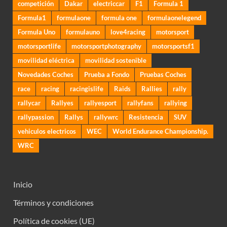
competición
Dakar
electriccar
F1
Formula 1
Formula1
formulaone
formula one
formulaonelegend
Formula Uno
formulauno
love4racing
motorsport
motorsportlife
motorsportphotography
motorsportsf1
movilidad eléctrica
movilidad sostenible
Novedades Coches
Prueba a Fondo
Pruebas Coches
race
racing
racingislife
Raids
Rallies
rally
rallycar
Rallyes
rallyesport
rallyfans
rallying
rallypassion
Rallys
rallywrc
Resistencia
SUV
vehiculos electricos
WEC
World Endurance Championship.
WRC
Inicio
Términos y condiciones
Política de cookies (UE)