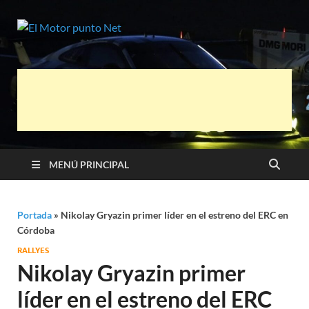
El Motor
Información sobre novedades y pruebas
de Automóviles
punto Net
MENÚ PRINCIPAL
Portada
»
Nikolay Gryazin primer líder en el estreno del ERC en
Córdoba
RALLYES
Nikolay Gryazin primer
líder en el estreno del ERC