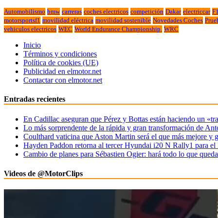
Automobilismo
bmw
carreras
coches electricos
competición
Dakar
electriccar
F
motorsportsf1
movilidad eléctrica
movilidad sostenible
Novedades Coches
Prue
vehiculos electricos
WEC
World Endurance Championship.
WRC
Inicio
Términos y condiciones
Política de cookies (UE)
Publicidad en elmotor.net
Contactar con elmotor.net
Entradas recientes
En Cadillac aseguran que Pérez y Bottas están haciendo un «tr
Lo más sorprendente de la rápida y gran transformación de Ant
Coulthard vaticina que Aston Martin será el que más mejore y 
Hayden Paddon retorna al tercer Hyundai i20 N Rally1 para el
Cambio de planes para Sébastien Ogier: hará todo lo que que
Videos de @MotorClips