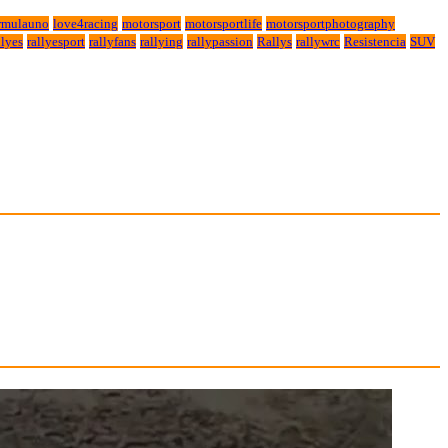
rmulauno
love4racing
motorsport
motorsportlife
motorsportphotography
lyes
rallyesport
rallyfans
rallying
rallypassion
Rallys
rallywrc
Resistencia
SUV