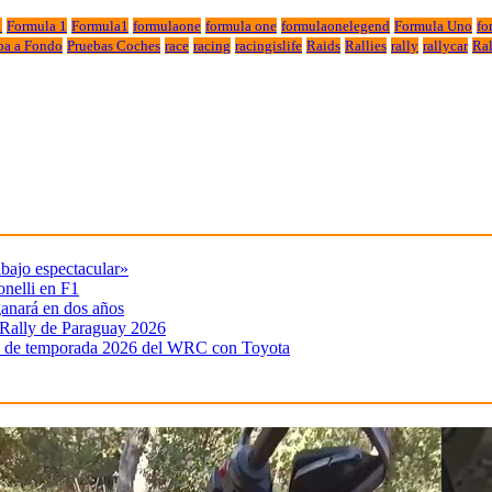
1
Formula 1
Formula1
formulaone
formula one
formulaonelegend
Formula Uno
fo
ba a Fondo
Pruebas Coches
race
racing
racingislife
Raids
Rallies
rally
rallycar
Ral
abajo espectacular»
onelli en F1
ganará en dos años
 Rally de Paraguay 2026
da de temporada 2026 del WRC con Toyota