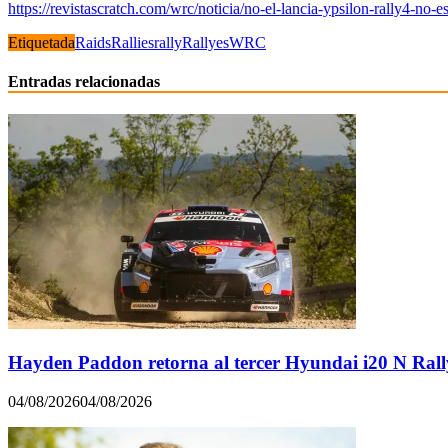
https://revistascratch.com/wrc/noticia/no-el-lancia-ypsilon-rally4-no
Etiquetada
Raids
Rallies
rally
Rallyes
WRC
Entradas relacionadas
Hayden Paddon retorna al tercer Hyundai i20 N Rall
04/08/2026
04/08/2026