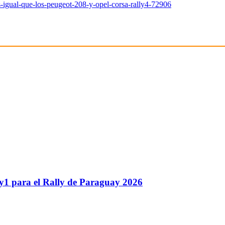
-es-igual-que-los-peugeot-208-y-opel-corsa-rally4-72906
y1 para el Rally de Paraguay 2026