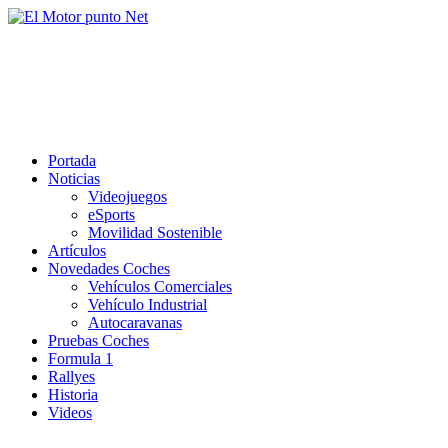
Saltar
al
El Motor punto Net
contenido
Información sobre novedades y pruebas de Automóviles
Portada
Noticias
Videojuegos
eSports
Movilidad Sostenible
Artículos
Novedades Coches
Vehículos Comerciales
Vehículo Industrial
Autocaravanas
Pruebas Coches
Formula 1
Rallyes
Historia
Videos