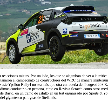
eacciones mixtas. Por un lado, los que se alegraban de ver a la mítica
e ganaron el campeonato de constructores del WRC de manera ininterru
ue este Ypsilon Rally4 no sea más que otra carrocería del Peugeot 208 
udimos conducirlo en persona, tanto en Revista Scratch como otros medi
e Basto, en un tramo de asfalto en un test organizado por Sports & You.
del gigantesco paraguas de Stellant
is.