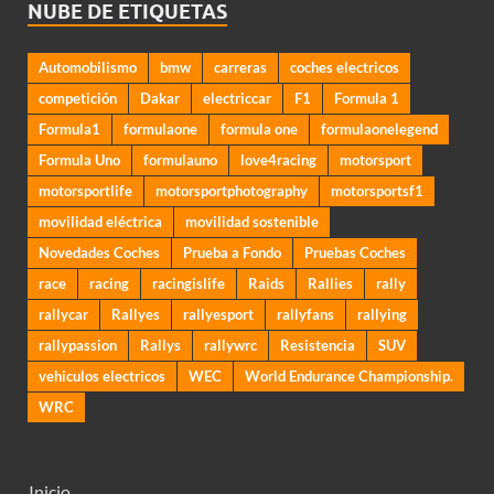
NUBE DE ETIQUETAS
Automobilismo
bmw
carreras
coches electricos
competición
Dakar
electriccar
F1
Formula 1
Formula1
formulaone
formula one
formulaonelegend
Formula Uno
formulauno
love4racing
motorsport
motorsportlife
motorsportphotography
motorsportsf1
movilidad eléctrica
movilidad sostenible
Novedades Coches
Prueba a Fondo
Pruebas Coches
race
racing
racingislife
Raids
Rallies
rally
rallycar
Rallyes
rallyesport
rallyfans
rallying
rallypassion
Rallys
rallywrc
Resistencia
SUV
vehiculos electricos
WEC
World Endurance Championship.
WRC
Inicio