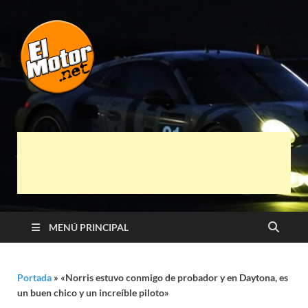
El Motor punto
Información sobre novedades y pruebas de
Automóviles
Net
MENÚ PRINCIPAL
Portada
»
«Norris estuvo conmigo de probador y en Daytona, es
un buen chico y un increíble piloto»