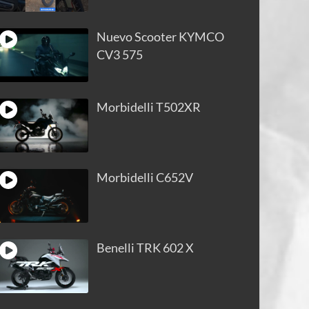
Nuevo Scooter KYMCO
CV3 575
Morbidelli T502XR
Morbidelli C652V
Benelli TRK 602 X