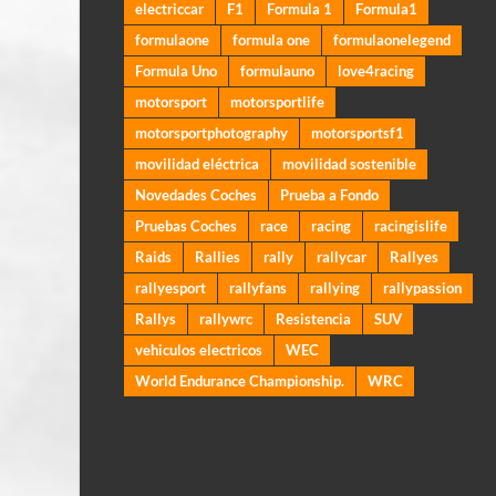
electriccar
F1
Formula 1
Formula1
formulaone
formula one
formulaonelegend
Formula Uno
formulauno
love4racing
motorsport
motorsportlife
motorsportphotography
motorsportsf1
movilidad eléctrica
movilidad sostenible
Novedades Coches
Prueba a Fondo
Pruebas Coches
race
racing
racingislife
Raids
Rallies
rally
rallycar
Rallyes
rallyesport
rallyfans
rallying
rallypassion
Rallys
rallywrc
Resistencia
SUV
vehiculos electricos
WEC
World Endurance Championship.
WRC