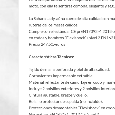
moto, con ella te sentirás cómoda, elegante y seg
La Sahara Lady, aúna cuero de alta calidad con mal
ruteras de los meses cálidos.
Cumple con el estándar CE prEN17092-4:2018 con
en codos y hombros “Flexishock” (nivel 2 EN1621-
Precio 247,50.-euros
Características Técnicas:
Tejido de malla perforada y piel de alta calidad.
Cortavientos impermeable extraíble.
Material reflectante de camuflaje en codo y muñe
Incluye 2 bolsillos exteriores y 2 bolsillos interior
Cintura ajustable, brazos y cuello.
Bolsillo protector de espalda (no incluido).
Protecciones desmontables “Flexishock” en codos
Normativa: EN 1621-1: 2012 CE Nivel 2.