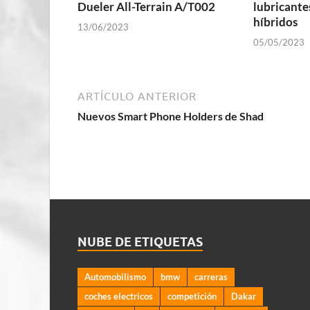
Dueler All-Terrain A/T002
lubricante
híbridos
13/06/2023
05/05/2023
ARTÍCULO ANTERIOR
Nuevos Smart Phone Holders de Shad
NUBE DE ETIQUETAS
Automobilismo
bmw
carreras
coches electricos
competición
Dakar