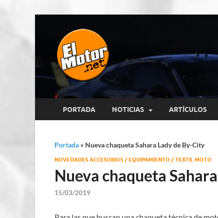
El Motor p
Información sobre novedades y 
PORTADA
NOTICIAS
ARTÍCULOS
Portada
»
Nueva chaqueta Sahara Lady de By-City
NOVEDADES ACCESORIOS / EQUIPAMIENTO / TEXTIL MOTO
Nueva chaqueta Sahara 
15/03/2019
Para las que buscan una chaqueta técnica de moto,