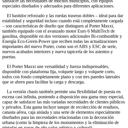
satisfacer las necesidades de muchos municipios, con equipos
especiales diseñados y adecuados para diferentes aplicaciones.
El bastidor reforzado y las ruedas traseras dobles – ideal para dar
estabilidad y seguridad incluso cuando está completamente cargada
– son características de diseño que distinguen al Porter Maxxi,
también equipado con el avanzado motor Euro 6 MultiTech de
gasolina, disponible en dos versiones adicionales Bi-combustible y
Energía Eco-Green-Power que reciben todas las actualizaciones
importantes del nuevo Porter, como son el ABS y ESC de serie,
nuevos acabados interiores y nueva tapicería de los asientos y
puertas.
El Porter Maxxi une versatilidad y fuerza indispensables,
disponible con plataforma fija, volquete largo y volquete corto,
todos con fondo completamente plano y con tres paredes laterales
que se abren para facilitar la carga y descarga.
La versión chasis también permite una flexibilidad de puesta en
escena casi infinita, poniendo a disposición una gama muy especial,
capaz de satisfacer las más variadas necesidades de clientes públicos
y privados. Esta gama incluye tanque de recolección de residuos,
canasta aérea, caja aislada y una serie de elementos especialmente
diseñados para las necesidades relacionadas con la decoración
urbana (como la limpieza de los monumentos y la eliminación de
pintadas en zonas de alto valor artístico y cultural).