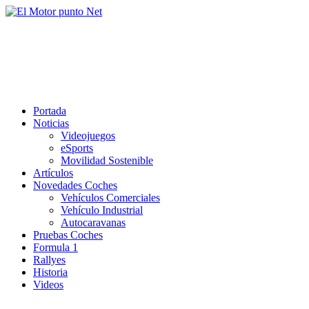
Saltar
al
El Motor punto Net
contenido
Información sobre novedades y pruebas de Automóviles
Portada
Noticias
Videojuegos
eSports
Movilidad Sostenible
Artículos
Novedades Coches
Vehículos Comerciales
Vehículo Industrial
Autocaravanas
Pruebas Coches
Formula 1
Rallyes
Historia
Videos