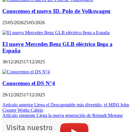
Conocemos el nuevo ID. Polo de Volkswagen
25/05/2026
25/05/2026
El nuevo Mercedes Benz GLB eléctrico llega a
España
30/12/2025
17/12/2025
Conocemos el DS N°4
29/12/2025
17/12/2025
Navegación
Artículo anterior
Llega el Descapotable más divertido, el MINI John
Cooper Works Cabrio
de
Artículo siguiente
Llega la nueva generación de Renault Megane
entradas