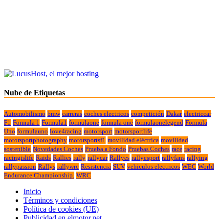
Nube de Etiquetas
Automobilismo
bmw
carreras
coches electricos
competición
Dakar
electriccar
F1
Formula 1
Formula1
formulaone
formula one
formulaonelegend
Formula
Uno
formulauno
love4racing
motorsport
motorsportlife
motorsportphotography
motorsportsf1
movilidad eléctrica
movilidad
sostenible
Novedades Coches
Prueba a Fondo
Pruebas Coches
race
racing
racingislife
Raids
Rallies
rally
rallycar
Rallyes
rallyesport
rallyfans
rallying
rallypassion
Rallys
rallywrc
Resistencia
SUV
vehiculos electricos
WEC
World
Endurance Championship.
WRC
Inicio
Términos y condiciones
Política de cookies (UE)
Publicidad en elmotor.net