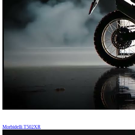
Morbidelli T502XR