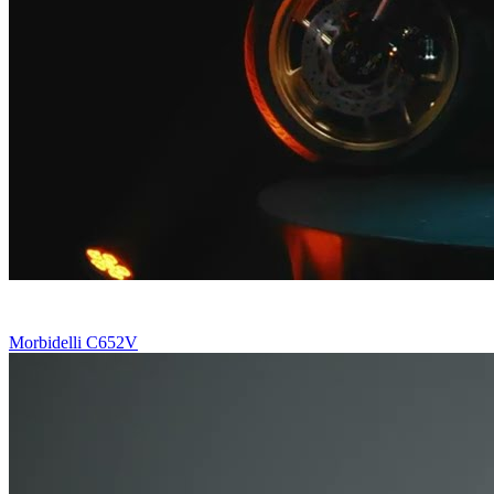
Morbidelli C652V