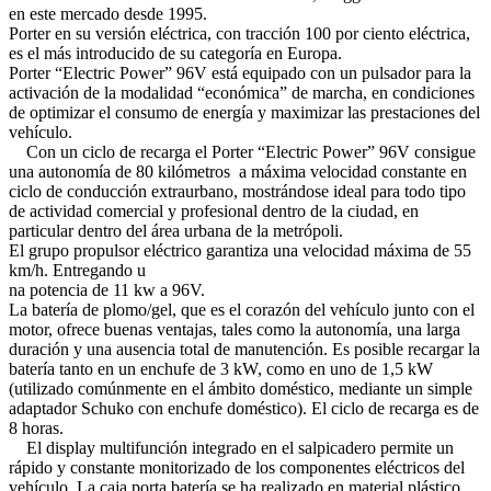
en este mercado desde 1995.
Porter en su versión eléctrica, con tracción 100 por ciento eléctrica,
es el más introducido de su categoría en Europa.
Porter “Electric Power” 96V está equipado con un pulsador para la
activación de la modalidad “económica” de marcha, en condiciones
de optimizar el consumo de energía y maximizar las prestaciones del
vehículo.
Con un ciclo de recarga el Porter “Electric Power” 96V consigue
una autonomía de 80 kilómetros a máxima velocidad constante en
ciclo de conducción extraurbano, mostrándose ideal para todo tipo
de actividad comercial y profesional dentro de la ciudad, en
particular dentro del área urbana de la metrópoli.
El grupo propulsor eléctrico garantiza una velocidad máxima de 55
km/h. Entregando u
na potencia de 11 kw a 96V.
La batería de plomo/gel, que es el corazón del vehículo junto con el
motor, ofrece buenas ventajas, tales como la autonomía, una larga
duración y una ausencia total de manutención. Es posible recargar la
batería tanto en un enchufe de 3 kW, como en uno de 1,5 kW
(utilizado comúnmente en el ámbito doméstico, mediante un simple
adaptador Schuko con enchufe doméstico). El ciclo de recarga es de
8 horas.
El display multifunción integrado en el salpicadero permite un
rápido y constante monitorizado de los componentes eléctricos del
vehículo. La caja porta batería se ha realizado en material plástico