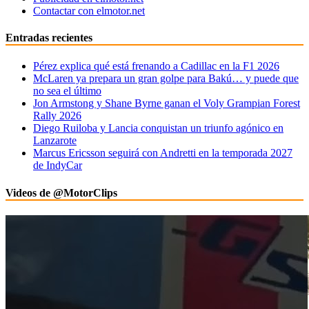
Contactar con elmotor.net
Entradas recientes
Pérez explica qué está frenando a Cadillac en la F1 2026
McLaren ya prepara un gran golpe para Bakú… y puede que
no sea el último
Jon Armstong y Shane Byrne ganan el Voly Grampian Forest
Rally 2026
Diego Ruiloba y Lancia conquistan un triunfo agónico en
Lanzarote
Marcus Ericsson seguirá con Andretti en la temporada 2027
de IndyCar
Videos de @MotorClips