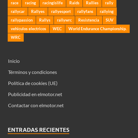
race
racing
racingislife
Raids
Rallies
rally
rallycar
Rallyes
rallyesport
rallyfans
rallying
rallypassion
Rallys
rallywrc
Resistencia
SUV
vehiculos electricos
WEC
World Endurance Championship.
WRC
Inicio
Términos y condiciones
Política de cookies (UE)
Publicidad en elmotor.net
Contactar con elmotor.net
ENTRADAS RECIENTES