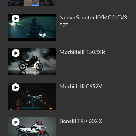
Nuevo Scooter KYMCO CV3
575
Morbidelli T502XR
Morbidelli C652V
Benelli TRK 602 X