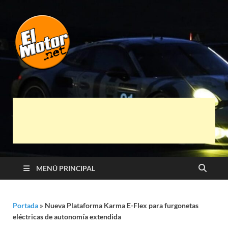
El Motor punto
Información sobre novedades y pruebas de
Automóviles
Net
MENÚ PRINCIPAL
Portada
»
Nueva Plataforma Karma E-Flex para furgonetas
eléctricas de autonomía extendida