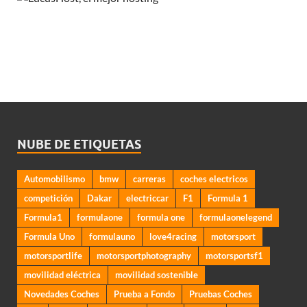
NUBE DE ETIQUETAS
Automobilismo
bmw
carreras
coches electricos
competición
Dakar
electriccar
F1
Formula 1
Formula1
formulaone
formula one
formulaonelegend
Formula Uno
formulauno
love4racing
motorsport
motorsportlife
motorsportphotography
motorsportsf1
movilidad eléctrica
movilidad sostenible
Novedades Coches
Prueba a Fondo
Pruebas Coches