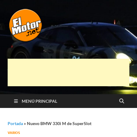
El Motor punto
Información sobre novedades y pruebas de
Automóviles
Net
MENÚ PRINCIPAL
Portada
»
Nuevo BMW 330i M de SuperSlot
VARIOS