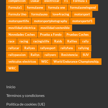
competición
Dakar
electriccar
F1
Formula 1
Formula1
formulaone
formula one
formulaonelegend
Formula Uno
formulauno
love4racing
motorsport
motorsportlife
motorsportphotography
motorsportsf1
movilidad eléctrica
movilidad sostenible
Novedades Coches
Prueba a Fondo
Pruebas Coches
race
racing
racingislife
Raids
Rallies
rally
rallycar
Rallyes
rallyesport
rallyfans
rallying
rallypassion
Rallys
rallywrc
Resistencia
SUV
vehiculos electricos
WEC
World Endurance Championship.
WRC
Inicio
Términos y condiciones
Política de cookies (UE)