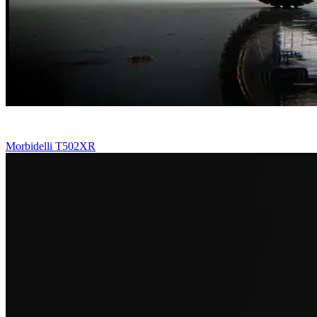
Morbidelli T502XR