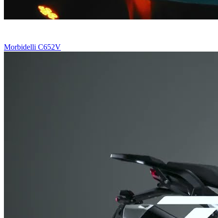
Morbidelli C652V