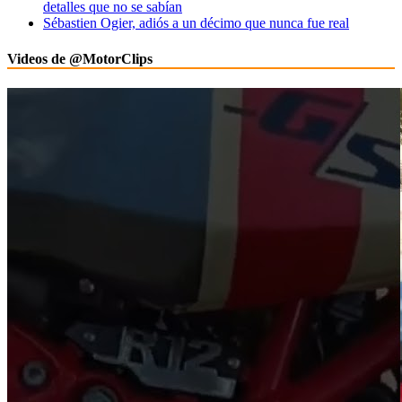
detalles que no se sabían
Sébastien Ogier, adiós a un décimo que nunca fue real
Videos de @MotorClips