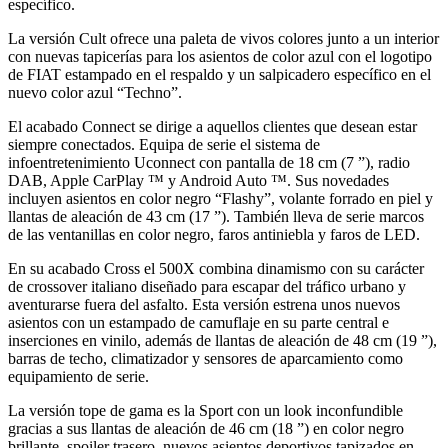
específico.
La versión Cult ofrece una paleta de vivos colores junto a un interior
con nuevas tapicerías para los asientos de color azul con el logotipo
de FIAT estampado en el respaldo y un salpicadero específico en el
nuevo color azul “Techno”.
El acabado Connect se dirige a aquellos clientes que desean estar
siempre conectados. Equipa de serie el sistema de
infoentretenimiento Uconnect con pantalla de 18 cm (7 ”), radio
DAB, Apple CarPlay ™ y Android Auto ™. Sus novedades
incluyen asientos en color negro “Flashy”, volante forrado en piel y
llantas de aleación de 43 cm (17 ”). También lleva de serie marcos
de las ventanillas en color negro, faros antiniebla y faros de LED.
En su acabado Cross el 500X combina dinamismo con su carácter
de crossover italiano diseñado para escapar del tráfico urbano y
aventurarse fuera del asfalto. Esta versión estrena unos nuevos
asientos con un estampado de camuflaje en su parte central e
inserciones en vinilo, además de llantas de aleación de 48 cm (19 ”),
barras de techo, climatizador y sensores de aparcamiento como
equipamiento de serie.
La versión tope de gama es la Sport con un look inconfundible
gracias a sus llantas de aleación de 46 cm (18 ”) en color negro
brillante, spoiler trasero, nuevos asientos deportivos tapizados en