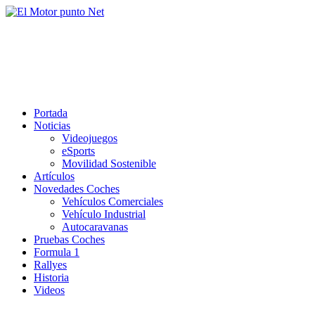
Saltar
al
El Motor punto Net
contenido
Información sobre novedades y pruebas de Automóviles
Portada
Noticias
Videojuegos
eSports
Movilidad Sostenible
Artículos
Novedades Coches
Vehículos Comerciales
Vehículo Industrial
Autocaravanas
Pruebas Coches
Formula 1
Rallyes
Historia
Videos