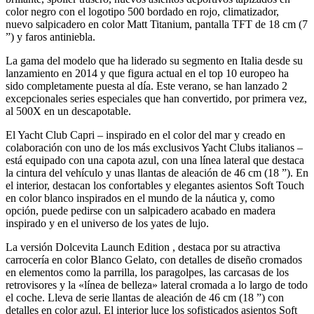
color negro con el logotipo 500 bordado en rojo, climatizador,
nuevo salpicadero en color Matt Titanium, pantalla TFT de 18 cm (7
”) y faros antiniebla.
La gama del modelo que ha liderado su segmento en Italia desde su
lanzamiento en 2014 y que figura actual en el top 10 europeo ha
sido completamente puesta al día. Este verano, se han lanzado 2
excepcionales series especiales que han convertido, por primera vez,
al 500X en un descapotable.
El Yacht Club Capri – inspirado en el color del mar y creado en
colaboración con uno de los más exclusivos Yacht Clubs italianos –
está equipado con una capota azul, con una línea lateral que destaca
la cintura del vehículo y unas llantas de aleación de 46 cm (18 ”). En
el interior, destacan los confortables y elegantes asientos Soft Touch
en color blanco inspirados en el mundo de la náutica y, como
opción, puede pedirse con un salpicadero acabado en madera
inspirado y en el universo de los yates de lujo.
La versión Dolcevita Launch Edition , destaca por su atractiva
carrocería en color Blanco Gelato, con detalles de diseño cromados
en elementos como la parrilla, los paragolpes, las carcasas de los
retrovisores y la «línea de belleza» lateral cromada a lo largo de todo
el coche. Lleva de serie llantas de aleación de 46 cm (18 ”) con
detalles en color azul. El interior luce los sofisticados asientos Soft