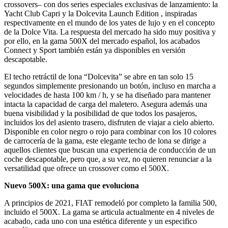
crossovers– con dos series especiales exclusivas de lanzamiento: la
Yacht Club Capri y la Dolcevita Launch Edition , inspiradas
respectivamente en el mundo de los yates de lujo y en el concepto
de la Dolce Vita. La respuesta del mercado ha sido muy positiva y
por ello, en la gama 500X del mercado español, los acabados
Connect y Sport también están ya disponibles en versión
descapotable.
El techo retráctil de lona “Dolcevita” se abre en tan solo 15
segundos simplemente presionando un botón, incluso en marcha a
velocidades de hasta 100 km / h, y se ha diseñado para mantener
intacta la capacidad de carga del maletero. Asegura además una
buena visibilidad y la posibilidad de que todos los pasajeros,
incluidos los del asiento trasero, disfruten de viajar a cielo abierto.
Disponible en color negro o rojo para combinar con los 10 colores
de carrocería de la gama, este elegante techo de lona se dirige a
aquellos clientes que buscan una experiencia de conducción de un
coche descapotable, pero que, a su vez, no quieren renunciar a la
versatilidad que ofrece un crossover como el 500X.
Nuevo 500X: una gama que evoluciona
A principios de 2021, FIAT remodeló por completo la familia 500,
incluido el 500X. La gama se articula actualmente en 4 niveles de
acabado, cada uno con una estética diferente y un especifico