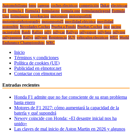
Automobilismo
bmw
carreras
coches electricos
competición
Dakar
electriccar
F1
Formula 1
Formula1
formulaone
formula one
formulaonelegend
Formula
Uno
formulauno
love4racing
motorsport
motorsportlife
motorsportphotography
motorsportsf1
movilidad eléctrica
movilidad
sostenible
Novedades Coches
Prueba a Fondo
Pruebas Coches
race
racing
racingislife
Raids
Rallies
rally
rallycar
Rallyes
rallyesport
rallyfans
rallying
rallypassion
Rallys
rallywrc
Resistencia
SUV
vehiculos electricos
WEC
World
Endurance Championship.
WRC
Inicio
Términos y condiciones
Política de cookies (UE)
Publicidad en elmotor.net
Contactar con elmotor.net
Entradas recientes
Honda F1 admite que no fue consciente de su gran problema
hasta enero
Motores de F1 2027: cómo aumentará la capacidad de la
batería y qué supondrá
Newey coincide con Honda: «El desastre inicial nos ha
unido»
Las claves de mal inicio de Aston Martin en 2026 y algunos