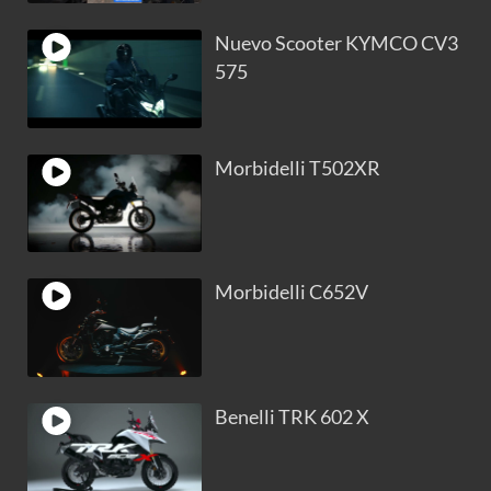
Nuevo Scooter KYMCO CV3
575
Morbidelli T502XR
Morbidelli C652V
Benelli TRK 602 X