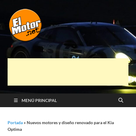
El Motor punto
Información sobre novedades y pruebas de
Automóviles
Net
MENÚ PRINCIPAL
Portada
»
Nuevos motores y diseño renovado para el Kia
Optima