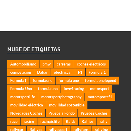
NUBE DE ETIQUETAS
Automobilismo
bmw
carreras
coches electricos
competición
Dakar
electriccar
F1
Formula 1
Formula1
formulaone
formula one
formulaonelegend
Formula Uno
formulauno
love4racing
motorsport
motorsportlife
motorsportphotography
motorsportsf1
movilidad eléctrica
movilidad sostenible
Novedades Coches
Prueba a Fondo
Pruebas Coches
race
racing
racingislife
Raids
Rallies
rally
rallycar
Rallyes
rallyesport
rallyfans
rallying