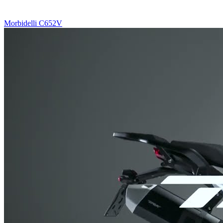
Morbidelli C652V