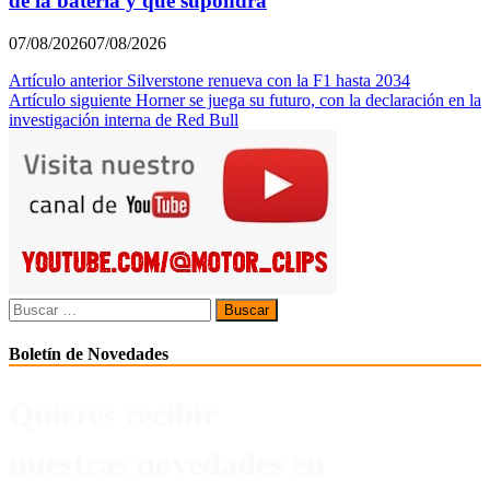
de la batería y qué supondrá
07/08/2026
07/08/2026
Navegación
Artículo anterior
Silverstone renueva con la F1 hasta 2034
Artículo siguiente
Horner se juega su futuro, con la declaración en la
de
investigación interna de Red Bull
entradas
Buscar:
Boletín de Novedades
Quieres recibir
nuestras novedades en