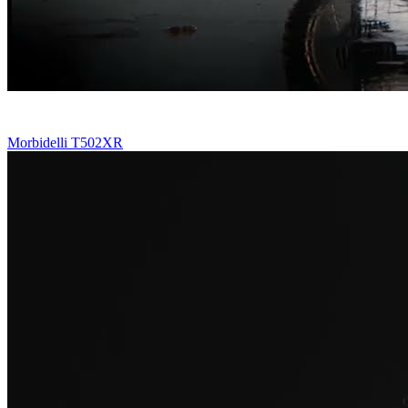
Morbidelli T502XR