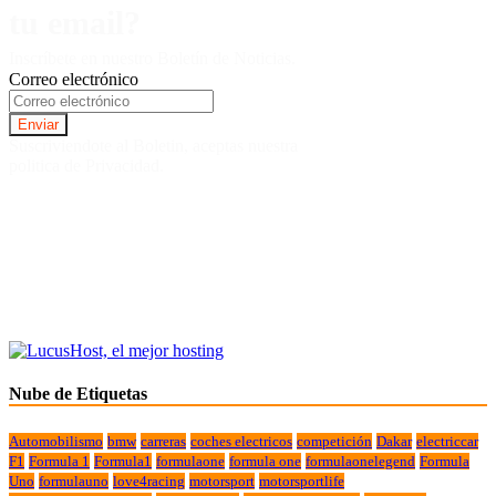
tu email?
Inscríbete en nuestro Boletín de Noticias.
Correo electrónico
Suscriviendote al Boletin, aceptas nuestra
politica de Privacidad.
Nube de Etiquetas
Automobilismo
bmw
carreras
coches electricos
competición
Dakar
electriccar
F1
Formula 1
Formula1
formulaone
formula one
formulaonelegend
Formula
Uno
formulauno
love4racing
motorsport
motorsportlife