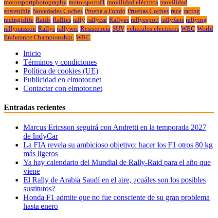
motorsportphotography
motorsportsf1
movilidad eléctrica
movilidad
sostenible
Novedades Coches
Prueba a Fondo
Pruebas Coches
race
racing
racingislife
Raids
Rallies
rally
rallycar
Rallyes
rallyesport
rallyfans
rallying
rallypassion
Rallys
rallywrc
Resistencia
SUV
vehiculos electricos
WEC
World
Endurance Championship.
WRC
Inicio
Términos y condiciones
Política de cookies (UE)
Publicidad en elmotor.net
Contactar con elmotor.net
Entradas recientes
Marcus Ericsson seguirá con Andretti en la temporada 2027
de IndyCar
La FIA revela su ambicioso objetivo: hacer los F1 otros 80 kg
más ligeros
Ya hay calendario del Mundial de Rally-Raid para el año que
viene
El Rally de Arabia Saudí en el aire, ¿cuáles son los posibles
sustitutos?
Honda F1 admite que no fue consciente de su gran problema
hasta enero