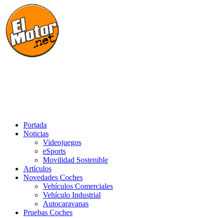
Saltar
al
contenido
El Motor punto Net
Información sobre novedades y pruebas de Automóviles
Portada
Noticias
Videojuegos
eSports
Movilidad Sostenible
Artículos
Novedades Coches
Vehículos Comerciales
Vehículo Industrial
Autocaravanas
Pruebas Coches