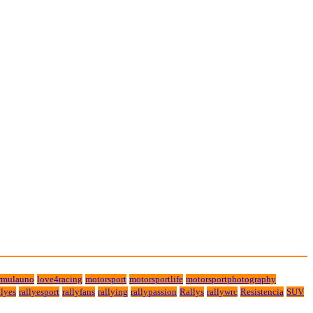
rmulauno
love4racing
motorsport
motorsportlife
motorsportphotography
lyes
rallyesport
rallyfans
rallying
rallypassion
Rallys
rallywrc
Resistencia
SUV