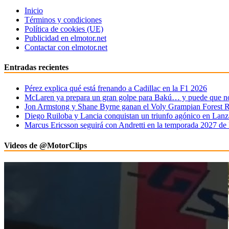
Inicio
Términos y condiciones
Política de cookies (UE)
Publicidad en elmotor.net
Contactar con elmotor.net
Entradas recientes
Pérez explica qué está frenando a Cadillac en la F1 2026
McLaren ya prepara un gran golpe para Bakú… y puede que no 
Jon Armstong y Shane Byrne ganan el Voly Grampian Forest R
Diego Ruiloba y Lancia conquistan un triunfo agónico en Lanz
Marcus Ericsson seguirá con Andretti en la temporada 2027 de
Videos de @MotorClips