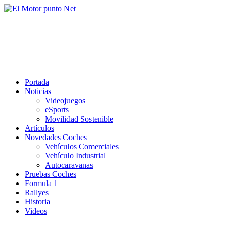
Saltar
al
El Motor punto Net
contenido
Información sobre novedades y pruebas de Automóviles
Portada
Noticias
Videojuegos
eSports
Movilidad Sostenible
Artículos
Novedades Coches
Vehículos Comerciales
Vehículo Industrial
Autocaravanas
Pruebas Coches
Formula 1
Rallyes
Historia
Videos