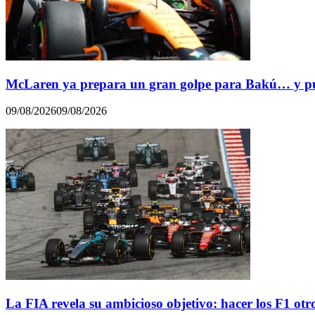
McLaren ya prepara un gran golpe para Bakú… y pue
09/08/2026
09/08/2026
La FIA revela su ambicioso objetivo: hacer los F1 otr