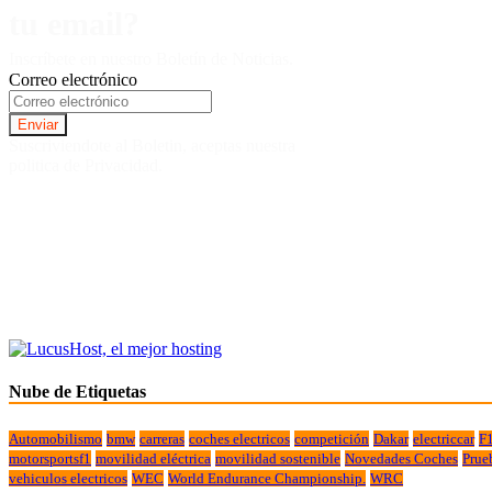
tu email?
Inscríbete en nuestro Boletín de Noticias.
Correo electrónico
Suscriviendote al Boletin, aceptas nuestra
politica de Privacidad.
Nube de Etiquetas
Automobilismo
bmw
carreras
coches electricos
competición
Dakar
electriccar
F
motorsportsf1
movilidad eléctrica
movilidad sostenible
Novedades Coches
Prue
vehiculos electricos
WEC
World Endurance Championship.
WRC