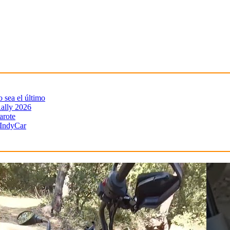
sea el último
ally 2026
arote
 IndyCar