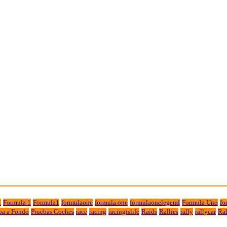
1
Formula 1
Formula1
formulaone
formula one
formulaonelegend
Formula Uno
fo
ba a Fondo
Pruebas Coches
race
racing
racingislife
Raids
Rallies
rally
rallycar
Ral