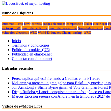
Nube de Etiquetas
Automobilismo
bmw
carreras
coches electricos
competición
Dakar
electriccar
F
motorsportsf1
movilidad eléctrica
movilidad sostenible
Novedades Coches
Prue
vehiculos electricos
WEC
World Endurance Championship.
WRC
Inicio
Términos y condiciones
Política de cookies (UE)
Publicidad en elmotor.net
Contactar con elmotor.net
Entradas recientes
Pérez explica qué está frenando a Cadillac en la F1 2026
McLaren ya prepara un gran golpe para Bakú… y puede que no 
Jon Armstong y Shane Byrne ganan el Voly Grampian Forest R
Diego Ruiloba y Lancia conquistan un triunfo agónico en Lanz
Marcus Ericsson seguirá con Andretti en la temporada 2027 de
Videos de @MotorClips