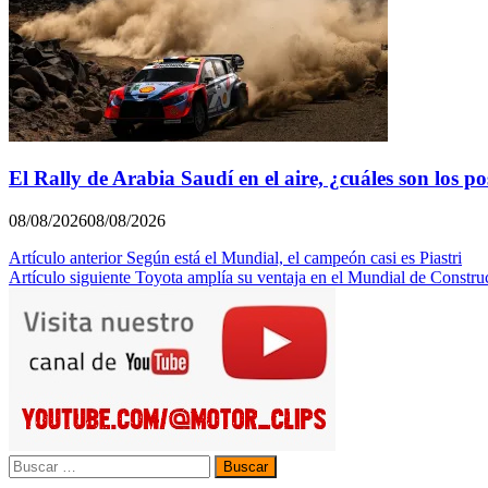
El Rally de Arabia Saudí en el aire, ¿cuáles son los pos
08/08/2026
08/08/2026
Navegación
Artículo anterior
Según está el Mundial, el campeón casi es Piastri
Artículo siguiente
Toyota amplía su ventaja en el Mundial de Construc
de
entradas
Buscar: