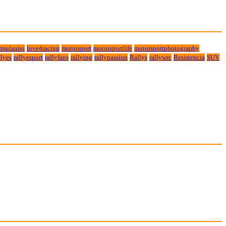
rmulauno
love4racing
motorsport
motorsportlife
motorsportphotography
lyes
rallyesport
rallyfans
rallying
rallypassion
Rallys
rallywrc
Resistencia
SUV