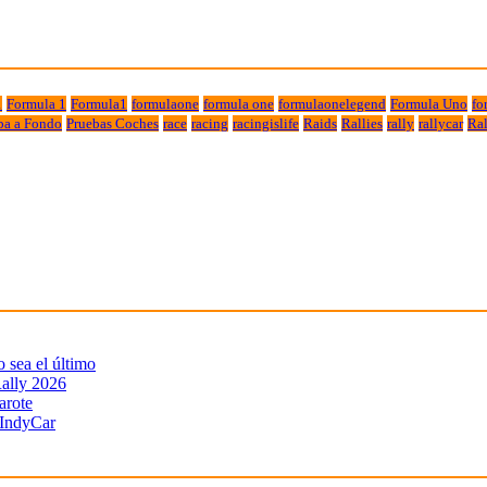
1
Formula 1
Formula1
formulaone
formula one
formulaonelegend
Formula Uno
fo
ba a Fondo
Pruebas Coches
race
racing
racingislife
Raids
Rallies
rally
rallycar
Ral
sea el último
ally 2026
arote
 IndyCar