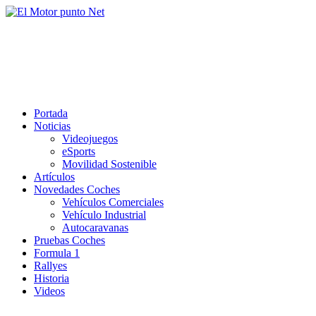
Saltar
al
El Motor punto Net
contenido
Información sobre novedades y pruebas de Automóviles
Portada
Noticias
Videojuegos
eSports
Movilidad Sostenible
Artículos
Novedades Coches
Vehículos Comerciales
Vehículo Industrial
Autocaravanas
Pruebas Coches
Formula 1
Rallyes
Historia
Videos