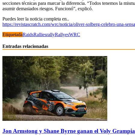
secciones técnicas para marcar la diferencia. “Todos tenemos la misma 
asumir demasiados riesgos. Funcionó”, expli
có.
Puedes leer la noticia completa en..
https://revistascratch.com/wrc/noticia/oliver-solberg-celebro-una-sens
Etiquetada
Raids
Rallies
rally
Rallyes
WRC
Entradas relacionadas
Jon Armstong y Shane Byrne ganan el Voly Grampian