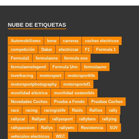
NUBE DE ETIQUETAS
Automobilismo
bmw
carreras
coches electricos
competición
Dakar
electriccar
F1
Formula 1
Formula1
formulaone
formula one
formulaonelegend
Formula Uno
formulauno
love4racing
motorsport
motorsportlife
motorsportphotography
motorsportsf1
movilidad eléctrica
movilidad sostenible
Novedades Coches
Prueba a Fondo
Pruebas Coches
race
racing
racingislife
Raids
Rallies
rally
rallycar
Rallyes
rallyesport
rallyfans
rallying
rallypassion
Rallys
rallywrc
Resistencia
SUV
vehiculos electricos
WEC