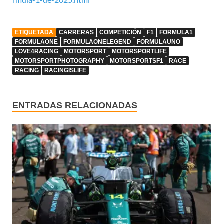
ETIQUETADA
CARRERAS
COMPETICIÓN
F1
FORMULA1
FORMULAONE
FORMULAONELEGEND
FORMULAUNO
LOVE4RACING
MOTORSPORT
MOTORSPORTLIFE
MOTORSPORTPHOTOGRAPHY
MOTORSPORTSF1
RACE
RACING
RACINGISLIFE
ENTRADAS RELACIONADAS