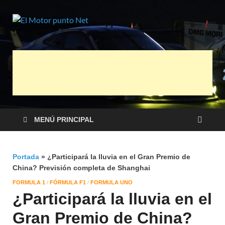
El Motor
Información sobre novedades y pruebas
de Automóviles
punto Net
MENÚ PRINCIPAL
Portada
»
¿Participará la lluvia en el Gran Premio de
China? Previsión completa de Shanghai
FORMULA 1
/
FÓRMULA F1
/
FORMULA UNO
¿Participará la lluvia en el
Gran Premio de China?