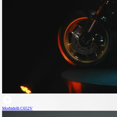
Morbidelli C652V