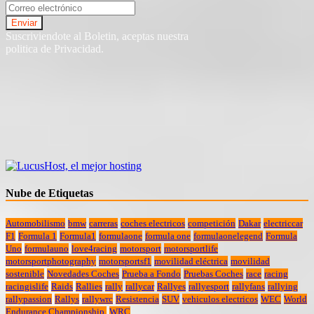
Suscriviendote al Boletin, aceptas nuestra
politica de Privacidad.
Nube de Etiquetas
Automobilismo
bmw
carreras
coches electricos
competición
Dakar
electriccar
F1
Formula 1
Formula1
formulaone
formula one
formulaonelegend
Formula
Uno
formulauno
love4racing
motorsport
motorsportlife
motorsportphotography
motorsportsf1
movilidad eléctrica
movilidad
sostenible
Novedades Coches
Prueba a Fondo
Pruebas Coches
race
racing
racingislife
Raids
Rallies
rally
rallycar
Rallyes
rallyesport
rallyfans
rallying
rallypassion
Rallys
rallywrc
Resistencia
SUV
vehiculos electricos
WEC
World
Endurance Championship.
WRC