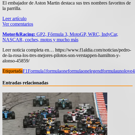
El embajador de Aston Martin destaca sus tres nombres favoritos de
la parrilla.
Leer artículo
Ver comentarios
Motor&Racing:
GP2, Fórmula 3, MotoGP, WRC, IndyCar,
NASCAR, coches, motos y mucho más
Leer noticia completa en… https://www.f1aldia.com/noticias/pedro-
de-la-rosa-los-tres-mejores-pilotos-son-verstappen-hamilton-y-
alonso-45859/
Etiquetada
F1
Formula1
formulaone
formulaonelegend
formulauno
love4
Entradas relacionadas