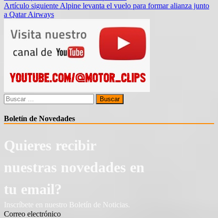
de
Artículo siguiente
Alpine levanta el vuelo para formar alianza junto
entradas
a Qatar Airways
Buscar:
Boletín de Novedades
Quieres recibir
nuestras novedades en
tu email?
Inscríbete en nuestro Boletín de Noticias.
Correo electrónico