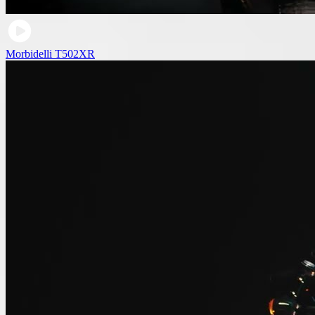
Morbidelli T502XR