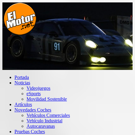
Saltar
al
contenido
El Motor punto Net
Información sobre novedades y pruebas de Automóviles
Portada
Noticias
Videojuegos
eSports
Movilidad Sostenible
Artículos
Novedades Coches
Vehículos Comerciales
Vehículo Industrial
Autocaravanas
Pruebas Coches