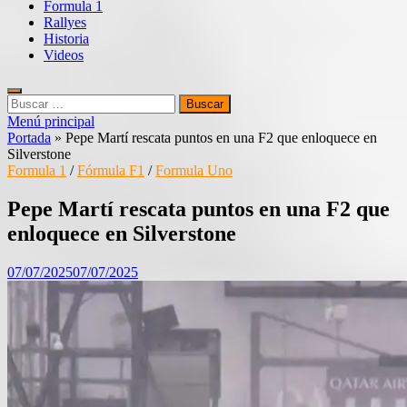
Formula 1
Rallyes
Historia
Videos
Buscar:
Menú principal
Portada
»
Pepe Martí rescata puntos en una F2 que enloquece en
Silverstone
Formula 1
/
Fórmula F1
/
Formula Uno
Pepe Martí rescata puntos en una F2 que
enloquece en Silverstone
07/07/2025
07/07/2025