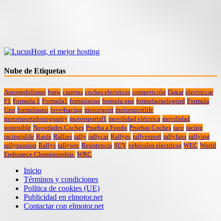
Nube de Etiquetas
Automobilismo
bmw
carreras
coches electricos
competición
Dakar
electriccar
F1
Formula 1
Formula1
formulaone
formula one
formulaonelegend
Formula
Uno
formulauno
love4racing
motorsport
motorsportlife
motorsportphotography
motorsportsf1
movilidad eléctrica
movilidad
sostenible
Novedades Coches
Prueba a Fondo
Pruebas Coches
race
racing
racingislife
Raids
Rallies
rally
rallycar
Rallyes
rallyesport
rallyfans
rallying
rallypassion
Rallys
rallywrc
Resistencia
SUV
vehiculos electricos
WEC
World
Endurance Championship.
WRC
Inicio
Términos y condiciones
Política de cookies (UE)
Publicidad en elmotor.net
Contactar con elmotor.net