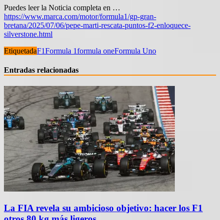
Puedes leer la Noticia completa en …
https://www.marca.com/motor/formula1/gp-gran-
bretana/2025/07/06/pepe-marti-rescata-puntos-f2-enloquece-
silverstone.html
Etiquetada
F1
Formula 1
formula one
Formula Uno
Entradas relacionadas
La FIA revela su ambicioso objetivo: hacer los F1
otros 80 kg más ligeros