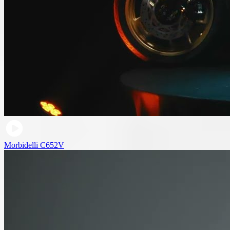
Morbidelli C652V