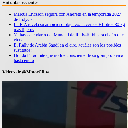
Entradas recientes
Marcus Ericsson seguirá con Andretti en la temporada 2027
de IndyCar
La FIA revela su ambicioso objetivo: hacer los F1 otros 80 kg
más ligeros
Ya hay calendario del Mundial de Rally-Raid para el año que
viene
El Rally de Arabia Saudí en el aire, ¿cuáles son los posibles
sustitutos?
Honda F1 admite que no fue consciente de su gran problema
hasta enero
Videos de @MotorClips