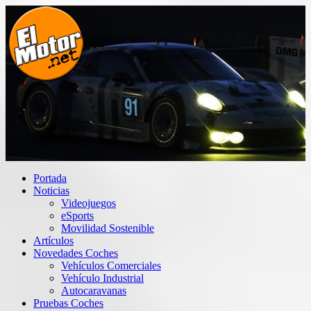
Saltar
al
contenido
El Motor punto Net
Información sobre novedades y pruebas de Automóviles
Portada
Noticias
Videojuegos
eSports
Movilidad Sostenible
Artículos
Novedades Coches
Vehículos Comerciales
Vehículo Industrial
Autocaravanas
Pruebas Coches