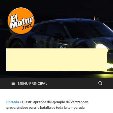
El Motor punto
Información sobre novedades y pruebas de
Automóviles
Net
MENÚ PRINCIPAL
Portada
»
Piastri aprende del ejemplo de Verstappen
preparándose para la batalla de toda la temporada