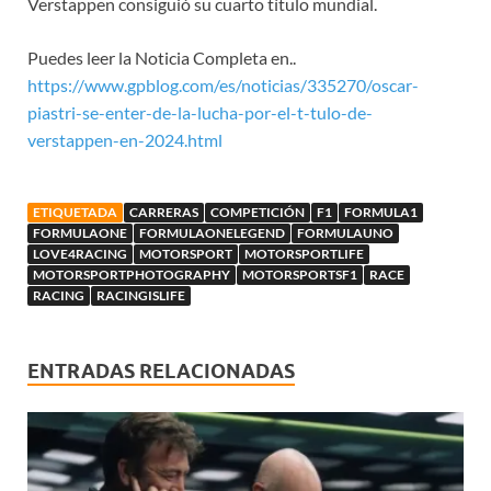
Verstappen consiguió su cuarto título mundial.
Puedes leer la Noticia Completa en..
https://www.gpblog.com/es/noticias/335270/oscar-
piastri-se-enter-de-la-lucha-por-el-t-tulo-de-
verstappen-en-2024.html
ETIQUETADA
CARRERAS
COMPETICIÓN
F1
FORMULA1
FORMULAONE
FORMULAONELEGEND
FORMULAUNO
LOVE4RACING
MOTORSPORT
MOTORSPORTLIFE
MOTORSPORTPHOTOGRAPHY
MOTORSPORTSF1
RACE
RACING
RACINGISLIFE
ENTRADAS RELACIONADAS