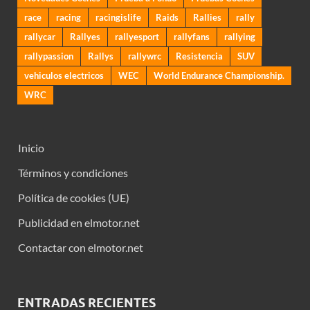
race
racing
racingislife
Raids
Rallies
rally
rallycar
Rallyes
rallyesport
rallyfans
rallying
rallypassion
Rallys
rallywrc
Resistencia
SUV
vehiculos electricos
WEC
World Endurance Championship.
WRC
Inicio
Términos y condiciones
Política de cookies (UE)
Publicidad en elmotor.net
Contactar con elmotor.net
ENTRADAS RECIENTES