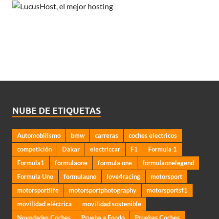
NUBE DE ETIQUETAS
Automobilismo
bmw
carreras
coches electricos
competición
Dakar
electriccar
F1
Formula 1
Formula1
formulaone
formula one
formulaonelegend
Formula Uno
formulauno
love4racing
motorsport
motorsportlife
motorsportphotography
motorsportsf1
movilidad eléctrica
movilidad sostenible
Novedades Coches
Prueba a Fondo
Pruebas Coches