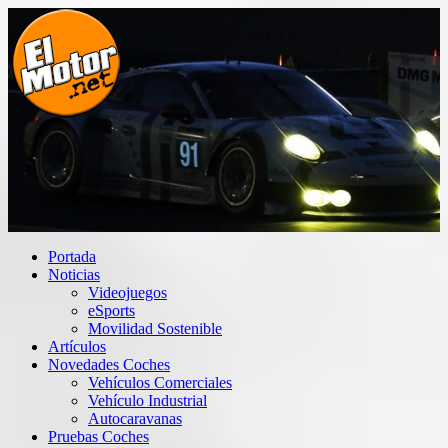
Saltar
al
contenido
El Motor punto Net
Información sobre novedades y pruebas de Automóviles
Portada
Noticias
Videojuegos
eSports
Movilidad Sostenible
Artículos
Novedades Coches
Vehículos Comerciales
Vehículo Industrial
Autocaravanas
Pruebas Coches