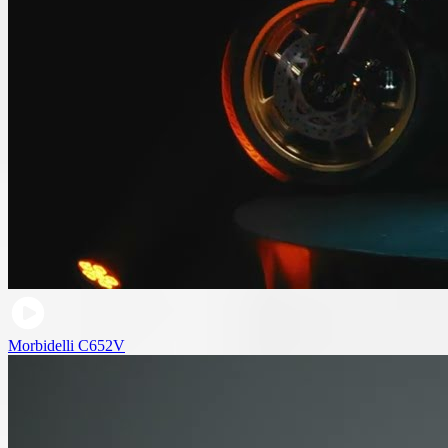
Morbidelli C652V