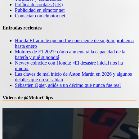
Política de cookies (UE)
Publicidad en elmotor.net
Contactar con elmotor.net
Entradas recientes
Honda F1 admite que no fue consciente de su gran problema
hasta enero
Motores de F1 2027: cómo aumentará la capacidad de la
batería y qué supondrá
Newey coincide con Honda: «El desastre inicial nos ha
unido»
Las claves de mal inicio de Aston Martin en 2026 y algunos
detalles que no se sabían
Sébastien Ogier, adiós a un décimo que nunca fue real
Videos de @MotorClips