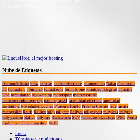
Suscriviendote al Boletin, aceptas nuestra
politica de Privacidad.
Nube de Etiquetas
Automobilismo
bmw
carreras
coches electricos
competición
Dakar
electriccar
F1
Formula 1
Formula1
formulaone
formula one
formulaonelegend
Formula
Uno
formulauno
love4racing
motorsport
motorsportlife
motorsportphotography
motorsportsf1
movilidad eléctrica
movilidad
sostenible
Novedades Coches
Prueba a Fondo
Pruebas Coches
race
racing
racingislife
Raids
Rallies
rally
rallycar
Rallyes
rallyesport
rallyfans
rallying
rallypassion
Rallys
rallywrc
Resistencia
SUV
vehiculos electricos
WEC
World
Endurance Championship.
WRC
Inicio
Términos y condiciones