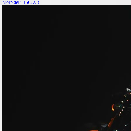
Morbidelli T502XR