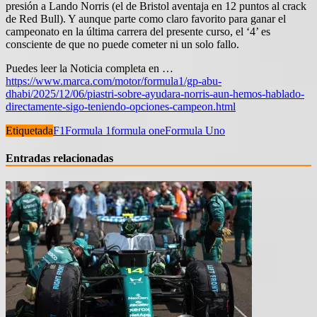
presión a Lando Norris (el de Bristol aventaja en 12 puntos al crack
de Red Bull). Y aunque parte como claro favorito para ganar el
campeonato en la última carrera del presente curso, el ‘4’ es
consciente de que no puede cometer ni un solo fallo.
Puedes leer la Noticia completa en …
https://www.marca.com/motor/formula1/gp-abu-
dhabi/2025/12/06/piastri-sobre-ayudara-norris-aun-hemos-hablado-
directamente-sigo-teniendo-opciones-campeon.html
Etiquetada
F1
Formula 1
formula one
Formula Uno
Entradas relacionadas