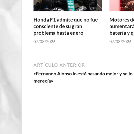
Honda F1 admite que no fue
Motores d
consciente de su gran
aumentará 
problema hasta enero
batería y 
07/08/2026
07/08/2026
ARTÍCULO ANTERIOR
«Fernando Alonso lo está pasando mejor y se lo
merecía»