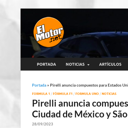
El Motor p
Información sobre novedades y 
PORTADA
NOTICIAS
ARTÍCULOS
Portada
»
Pirelli anuncia compuestos para Estados Un
FORMULA 1
/
FÓRMULA F1
/
FORMULA UNO
/
NOTICIAS
Pirelli anuncia compues
Ciudad de México y São
28/09/2023