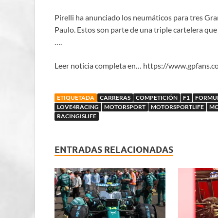
Pirelli ha anunciado los neumáticos para tres G
Paulo. Estos son parte de una triple cartelera q
….
Leer noticia completa en… https://www.gpfans.c
ETIQUETADA
CARRERAS
COMPETICIÓN
F1
FORMU
LOVE4RACING
MOTORSPORT
MOTORSPORTLIFE
MO
RACINGISLIFE
ENTRADAS RELACIONADAS