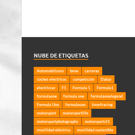
NUBE DE ETIQUETAS
Automobilismo
bmw
carreras
coches electricos
competición
Dakar
electriccar
F1
Formula 1
Formula1
formulaone
formula one
formulaonelegend
Formula Uno
formulauno
love4racing
motorsport
motorsportlife
motorsportphotography
motorsportsf1
movilidad eléctrica
movilidad sostenible