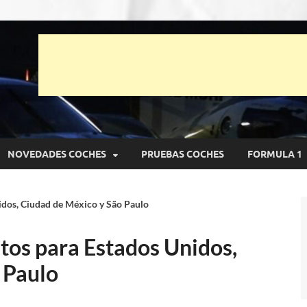
unto Net
pruebas de Automóviles
NOVEDADES COCHES
PRUEBAS COCHES
FORMULA 1
idos, Ciudad de México y São Paulo
tos para Estados Unidos,
 Paulo