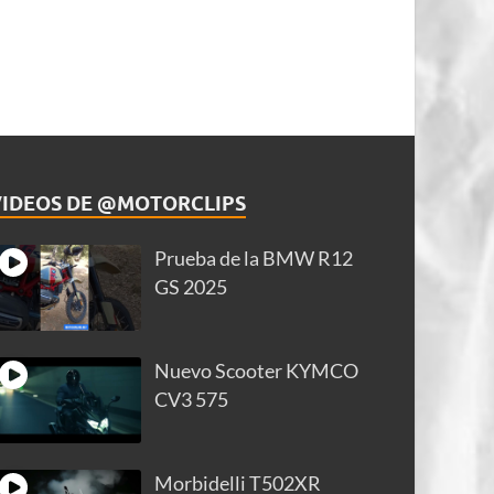
VIDEOS DE @MOTORCLIPS
Prueba de la BMW R12
GS 2025
Nuevo Scooter KYMCO
CV3 575
Morbidelli T502XR