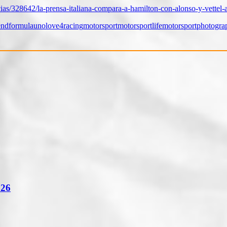
as/328642/la-prensa-italiana-compara-a-hamilton-con-alonso-y-vettel-a
end
formulauno
love4racing
motorsport
motorsportlife
motorsportphotogra
026