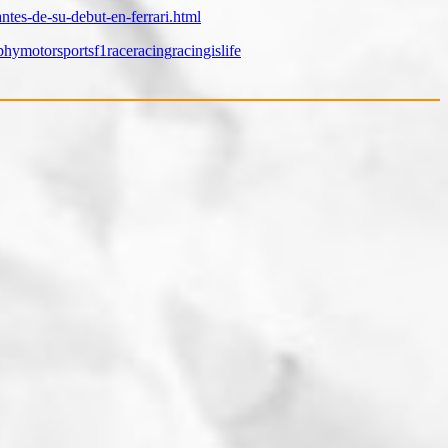
ntes-de-su-debut-en-ferrari.html
phy
motorsportsf1
race
racing
racingislife