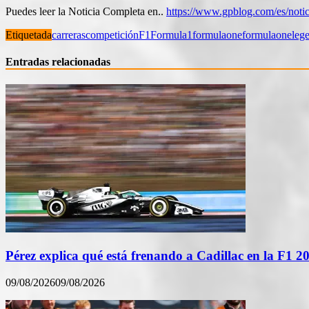
Puedes leer la Noticia Completa en..
https://www.gpblog.com/es/notici
Etiquetada
carreras
competición
F1
Formula1
formulaone
formulaoneleg
Entradas relacionadas
Pérez explica qué está frenando a Cadillac en la F1 2
09/08/2026
09/08/2026