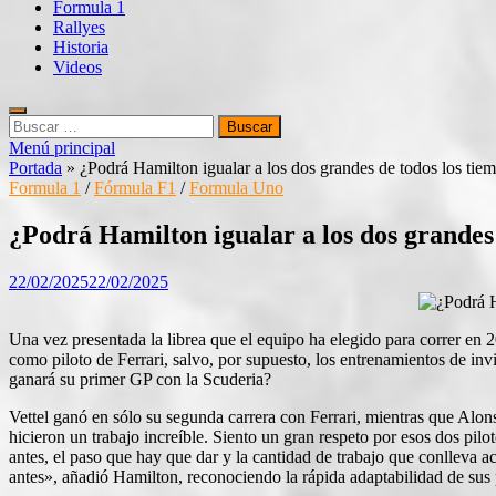
Formula 1
Rallyes
Historia
Videos
Buscar:
Menú principal
Portada
»
¿Podrá Hamilton igualar a los dos grandes de todos los tie
Formula 1
/
Fórmula F1
/
Formula Uno
¿Podrá Hamilton igualar a los dos grandes
22/02/2025
22/02/2025
Una vez presentada la librea que el equipo ha elegido para correr en
como piloto de Ferrari, salvo, por supuesto, los entrenamientos de i
ganará su primer GP con la Scuderia?
Vettel ganó en sólo su segunda carrera con Ferrari, mientras que Alons
hicieron un trabajo increíble. Siento un gran respeto por esos dos pil
antes, el paso que hay que dar y la cantidad de trabajo que conlleva 
antes», añadió Hamilton, reconociendo la rápida adaptabilidad de sus