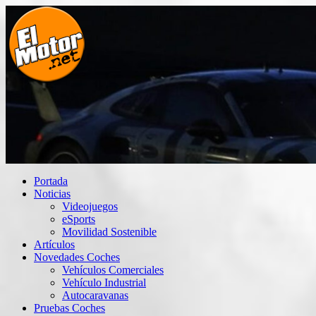
Saltar
al
contenido
El Motor punto Net
Información sobre novedades y pruebas de Automóviles
Portada
Noticias
Videojuegos
eSports
Movilidad Sostenible
Artículos
Novedades Coches
Vehículos Comerciales
Vehículo Industrial
Autocaravanas
Pruebas Coches