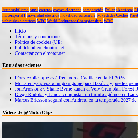
Automobilismo
bmw
carreras
coches electricos
competición
Dakar
electriccar
F
motorsportsf1
movilidad eléctrica
movilidad sostenible
Novedades Coches
Prue
vehiculos electricos
WEC
World Endurance Championship.
WRC
Inicio
Términos y condiciones
Política de cookies (UE)
Publicidad en elmotor.net
Contactar con elmotor.net
Entradas recientes
Pérez explica qué está frenando a Cadillac en la F1 2026
McLaren ya prepara un gran golpe para Bakú… y puede que no 
Jon Armstong y Shane Byrne ganan el Voly Grampian Forest R
Diego Ruiloba y Lancia conquistan un triunfo agónico en Lanz
Marcus Ericsson seguirá con Andretti en la temporada 2027 de
Videos de @MotorClips