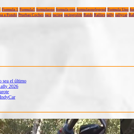
1
Formula 1
Formula1
formulaone
formula one
formulaonelegend
Formula Uno
fo
ba a Fondo
Pruebas Coches
race
racing
racingislife
Raids
Rallies
rally
rallycar
Ral
sea el último
ally 2026
arote
 IndyCar