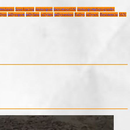
rmulauno
love4racing
motorsport
motorsportlife
motorsportphotography
lyes
rallyesport
rallyfans
rallying
rallypassion
Rallys
rallywrc
Resistencia
SUV