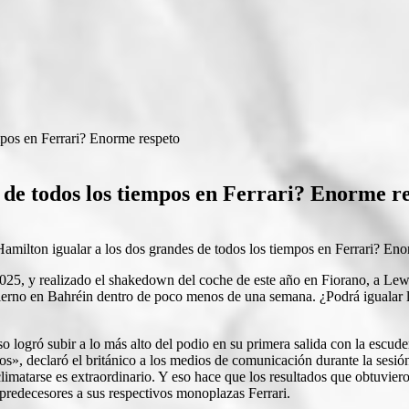
mpos en Ferrari? Enorme respeto
 de todos los tiempos en Ferrari? Enorme r
 2025, y realizado el shakedown del coche de este año en Fiorano, a L
nvierno en Bahréin dentro de poco menos de una semana. ¿Podrá igualar
o logró subir a lo más alto del podio en su primera salida con la escude
otos», declaró el británico a los medios de comunicación durante la sesió
aclimatarse es extraordinario. Y eso hace que los resultados que obtuvi
 predecesores a sus respectivos monoplazas Ferr
ari.