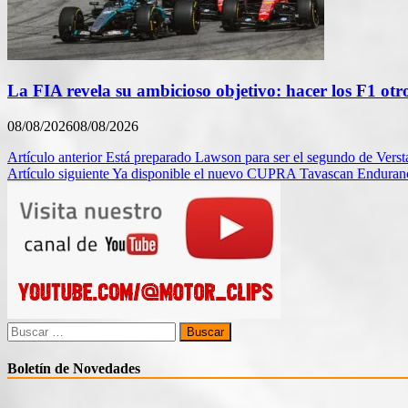
La FIA revela su ambicioso objetivo: hacer los F1 otr
08/08/2026
08/08/2026
Navegación
Artículo anterior
Está preparado Lawson para ser el segundo de Versta
Artículo siguiente
Ya disponible el nuevo CUPRA Tavascan Enduran
de
entradas
Buscar:
Boletín de Novedades