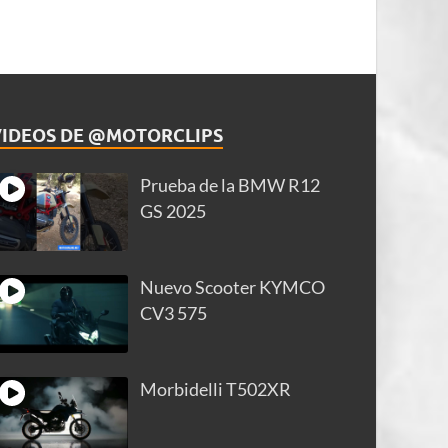
VIDEOS DE @MOTORCLIPS
Prueba de la BMW R12
GS 2025
Nuevo Scooter KYMCO
CV3 575
Morbidelli T502XR