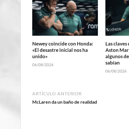
Newey coincide con Honda:
Las claves 
«El desastre inicial nos ha
Aston Mart
unido»
algunos de
sabían
06/08/2026
06/08/2026
ARTÍCULO ANTERIOR
McLaren da un baño de realidad