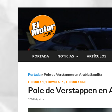
El Motor p
Información sobre novedades y 
PORTADA
NOTICIAS
ARTÍCULOS
Portada
»
Pole de Verstappen en Arabia Saudita
FORMULA 1
/
FÓRMULA F1
/
FORMULA UNO
Pole de Verstappen en 
19/04/2025