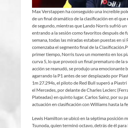
Max Verstappen ha conseguido una increíble pole
de un final dramático de la clasificación en el qu
de segundo, mientras que Lando Norris sufrió un 
entrando a la sesión como favoritos después de fu
semana, todas las miradas estaban puestas en si P
comenzaba el segmento final de la Clasificación.Pe
primer tiempo, Norris tuvo un momento en los pian
curva 5, lo que provocó un final prematuro de la 
acción se reanudó, se produjo una emocionante ba
agarrando la P1 antes de ser desplazado por Piast
1m 27.294s, el piloto de Red Bull superó a Piastri
el Mercedes, por delante de Charles Leclerc (Ferra
Plateadas) en quinto lugar. Carlos Sainz, por su 
actuación en clasificación con Williams hasta la f
Lewis Hamilton se ubicó en la séptima posición m
Tsunoda, quien terminó octavo, detrás de él para