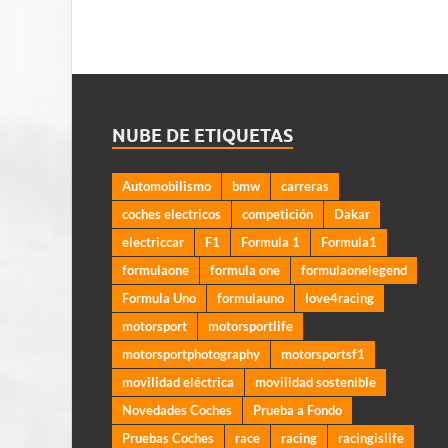
NUBE DE ETIQUETAS
Automobilismo
bmw
carreras
coches electricos
competición
Dakar
electriccar
F1
Formula 1
Formula1
formulaone
formula one
formulaonelegend
Formula Uno
formulauno
love4racing
motorsport
motorsportlife
motorsportphotography
motorsportsf1
movilidad eléctrica
movilidad sostenible
Novedades Coches
Prueba a Fondo
Pruebas Coches
race
racing
racingislife