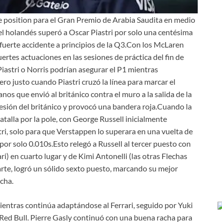
 position para el Gran Premio de Arabia Saudita en medio
e el holandés superó a Oscar Piastri por solo una centésima
fuerte accidente a principios de la Q3.Con los McLaren
ertes actuaciones en las sesiones de práctica del fin de
iastri o Norris podrían asegurar el P1 mientras
ro justo cuando Piastri cruzó la línea para marcar el
os que envió al británico contra el muro a la salida de la
sesión del británico y provocó una bandera roja.Cuando la
talla por la pole, con George Russell inicialmente
ri, solo para que Verstappen lo superara en una vuelta de
 por solo 0.010s.Esto relegó a Russell al tercer puesto con
ri) en cuarto lugar y de Kimi Antonelli (las otras Flechas
parte, logró un sólido sexto puesto, marcando su mejor
echa.
ientras continúa adaptándose al Ferrari, seguido por Yuki
 Red Bull. Pierre Gasly continuó con una buena racha para