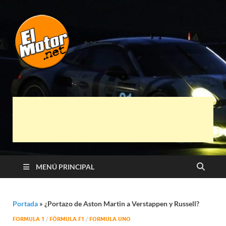
El Motor punto
Información sobre novedades y pruebas de
Automóviles
Net
MENÚ PRINCIPAL
Portada
»
¿Portazo de Aston Martin a Verstappen y Russell?
FORMULA 1
/
FÓRMULA F1
/
FORMULA UNO