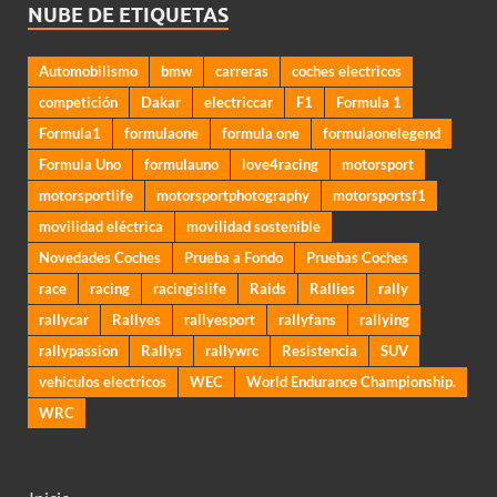
NUBE DE ETIQUETAS
Automobilismo
bmw
carreras
coches electricos
competición
Dakar
electriccar
F1
Formula 1
Formula1
formulaone
formula one
formulaonelegend
Formula Uno
formulauno
love4racing
motorsport
motorsportlife
motorsportphotography
motorsportsf1
movilidad eléctrica
movilidad sostenible
Novedades Coches
Prueba a Fondo
Pruebas Coches
race
racing
racingislife
Raids
Rallies
rally
rallycar
Rallyes
rallyesport
rallyfans
rallying
rallypassion
Rallys
rallywrc
Resistencia
SUV
vehiculos electricos
WEC
World Endurance Championship.
WRC