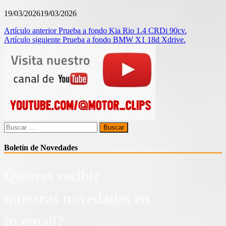
19/03/2026
19/03/2026
Navegación
Artículo anterior
Prueba a fondo Kia Rio 1.4 CRDi 90cv.
Artículo siguiente
Prueba a fondo BMW X1 18d Xdrive.
de
entradas
Buscar:
Boletín de Novedades
Quieres recibir
nuestras novedades en
tu email?