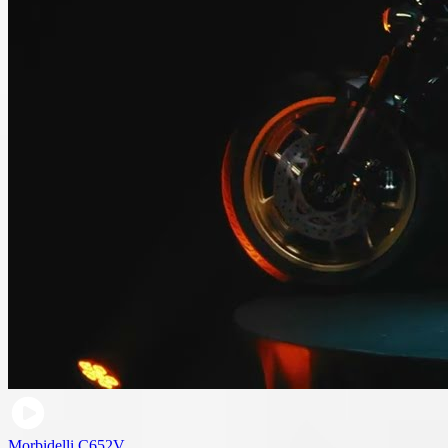
Morbidelli C652V