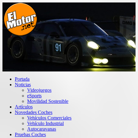
Saltar
al
contenido
El Motor punto Net
Información sobre novedades y pruebas de Automóviles
Portada
Noticias
Videojuegos
eSports
Movilidad Sostenible
Artículos
Novedades Coches
Vehículos Comerciales
Vehículo Industrial
Autocaravanas
Pruebas Coches