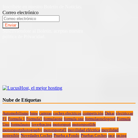
Inscríbete en nuestro Boletín de Noticias.
Correo electrónico
Suscriviendote al Boletin, aceptas nuestra
politica de Privacidad.
Nube de Etiquetas
Automobilismo
bmw
carreras
coches electricos
competición
Dakar
electriccar
F1
Formula 1
Formula1
formulaone
formula one
formulaonelegend
Formula
Uno
formulauno
love4racing
motorsport
motorsportlife
motorsportphotography
motorsportsf1
movilidad eléctrica
movilidad
sostenible
Novedades Coches
Prueba a Fondo
Pruebas Coches
race
racing