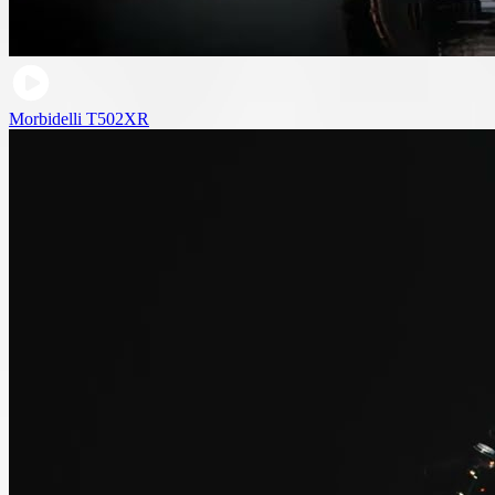
Morbidelli T502XR