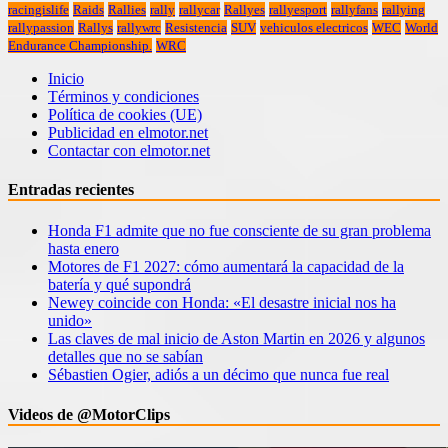
racingislife
Raids
Rallies
rally
rallycar
Rallyes
rallyesport
rallyfans
rallying
rallypassion
Rallys
rallywrc
Resistencia
SUV
vehiculos electricos
WEC
World
Endurance Championship.
WRC
Inicio
Términos y condiciones
Política de cookies (UE)
Publicidad en elmotor.net
Contactar con elmotor.net
Entradas recientes
Honda F1 admite que no fue consciente de su gran problema
hasta enero
Motores de F1 2027: cómo aumentará la capacidad de la
batería y qué supondrá
Newey coincide con Honda: «El desastre inicial nos ha
unido»
Las claves de mal inicio de Aston Martin en 2026 y algunos
detalles que no se sabían
Sébastien Ogier, adiós a un décimo que nunca fue real
Videos de @MotorClips