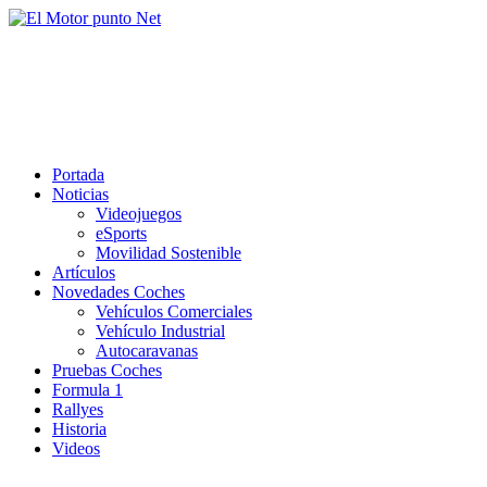
Saltar
al
El Motor punto Net
contenido
Información sobre novedades y pruebas de Automóviles
Portada
Noticias
Videojuegos
eSports
Movilidad Sostenible
Artículos
Novedades Coches
Vehículos Comerciales
Vehículo Industrial
Autocaravanas
Pruebas Coches
Formula 1
Rallyes
Historia
Videos