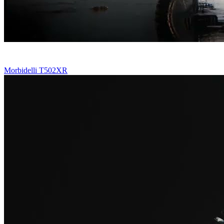
Morbidelli T502XR