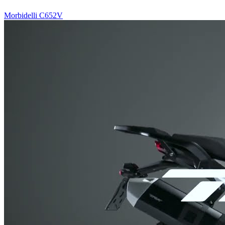
Morbidelli C652V