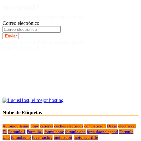
tu email?
Inscríbete en nuestro Boletín de Noticias.
Correo electrónico
Suscriviendote al Boletin, aceptas nuestra
politica de Privacidad.
Nube de Etiquetas
Automobilismo
bmw
carreras
coches electricos
competición
Dakar
electriccar
F1
Formula 1
Formula1
formulaone
formula one
formulaonelegend
Formula
Uno
formulauno
love4racing
motorsport
motorsportlife