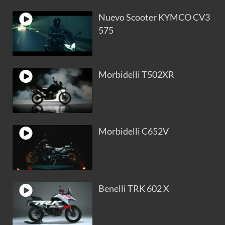
Nuevo Scooter KYMCO CV3
575
Morbidelli T502XR
Morbidelli C652V
Benelli TRK 602 X