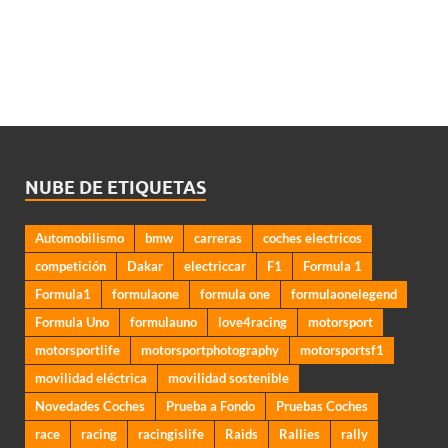
NUBE DE ETIQUETAS
Automobilismo
bmw
carreras
coches electricos
competición
Dakar
electriccar
F1
Formula 1
Formula1
formulaone
formula one
formulaonelegend
Formula Uno
formulauno
love4racing
motorsport
motorsportlife
motorsportphotography
motorsportsf1
movilidad eléctrica
movilidad sostenible
Novedades Coches
Prueba a Fondo
Pruebas Coches
race
racing
racingislife
Raids
Rallies
rally