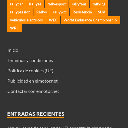
rallycar
Rallyes
rallyesport
rallyfans
rallying
rallypassion
Rallys
rallywrc
Resistencia
SUV
vehiculos electricos
WEC
World Endurance Championship.
WRC
Inicio
Términos y condiciones
Política de cookies (UE)
Publicidad en elmotor.net
Contactar con elmotor.net
ENTRADAS RECIENTES
Newey coincide con Honda: «El desastre inicial nos ha