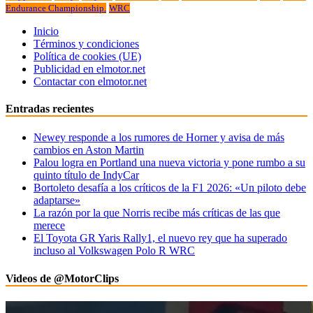
Endurance Championship.
WRC
Inicio
Términos y condiciones
Política de cookies (UE)
Publicidad en elmotor.net
Contactar con elmotor.net
Entradas recientes
Newey responde a los rumores de Horner y avisa de más
cambios en Aston Martin
Palou logra en Portland una nueva victoria y pone rumbo a su
quinto título de IndyCar
Bortoleto desafía a los críticos de la F1 2026: «Un piloto debe
adaptarse»
La razón por la que Norris recibe más críticas de las que
merece
El Toyota GR Yaris Rally1, el nuevo rey que ha superado
incluso al Volkswagen Polo R WRC
Videos de @MotorClips