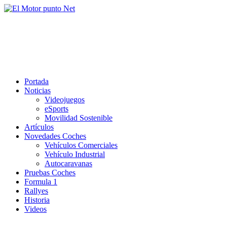
Saltar
al
El Motor punto Net
contenido
Información sobre novedades y pruebas de Automóviles
Portada
Noticias
Videojuegos
eSports
Movilidad Sostenible
Artículos
Novedades Coches
Vehículos Comerciales
Vehículo Industrial
Autocaravanas
Pruebas Coches
Formula 1
Rallyes
Historia
Videos