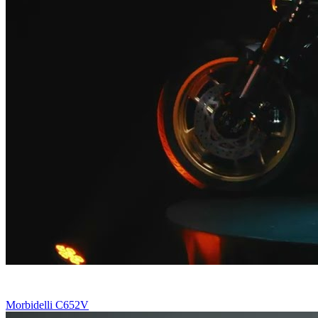
Morbidelli C652V