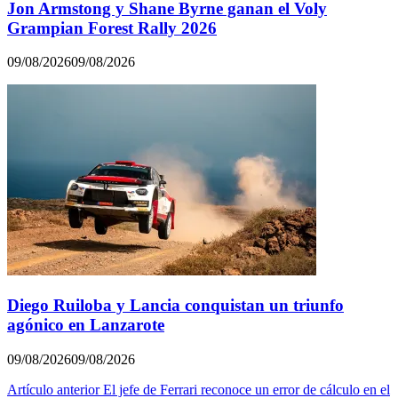
Jon Armstong y Shane Byrne ganan el Voly
Grampian Forest Rally 2026
09/08/2026
09/08/2026
Diego Ruiloba y Lancia conquistan un triunfo
agónico en Lanzarote
09/08/2026
09/08/2026
Navegación
Artículo anterior
El jefe de Ferrari reconoce un error de cálculo en el