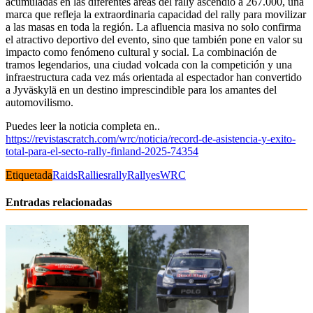
acumuladas en las diferentes áreas del rally ascendió a 267.000, una
marca que refleja la extraordinaria capacidad del rally para movilizar
a las masas en toda la región. La afluencia masiva no solo confirma
el atractivo deportivo del evento, sino que también pone en valor su
impacto como fenómeno cultural y social. La combinación de
tramos legendarios, una ciudad volcada con la competición y una
infraestructura cada vez más orientada al espectador han convertido
a Jyväskylä en un destino imprescindible para los amantes del
automovilismo.
Puedes leer la noticia completa en..
https://revistascratch.com/wrc/noticia/record-de-asistencia-y-exito-
total-para-el-secto-rally-finland-2025-74354
Etiquetada
Raids
Rallies
rally
Rallyes
WRC
Entradas relacionadas