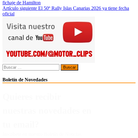
fichaje de Hamilton
de
Artículo siguiente
El 50º Rally Islas Canarias 2026 ya tiene fecha
entradas
oficial
Buscar:
Boletín de Novedades
Quieres recibir
nuestras novedades en
tu email?
Inscríbete en nuestro Boletín de Noticias.