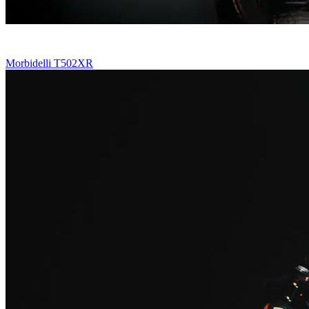
Morbidelli T502XR