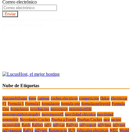
Correo electrónico
Suscriviendote al Boletin, aceptas nuestra
politica de Privacidad.
Nube de Etiquetas
Automobilismo
bmw
carreras
coches electricos
competición
Dakar
electriccar
F1
Formula 1
Formula1
formulaone
formula one
formulaonelegend
Formula
Uno
formulauno
love4racing
motorsport
motorsportlife
motorsportphotography
motorsportsf1
movilidad eléctrica
movilidad
sostenible
Novedades Coches
Prueba a Fondo
Pruebas Coches
race
racing
racingislife
Raids
Rallies
rally
rallycar
Rallyes
rallyesport
rallyfans
rallying
rallypassion
Rallys
rallywrc
Resistencia
SUV
vehiculos electricos
WEC
World